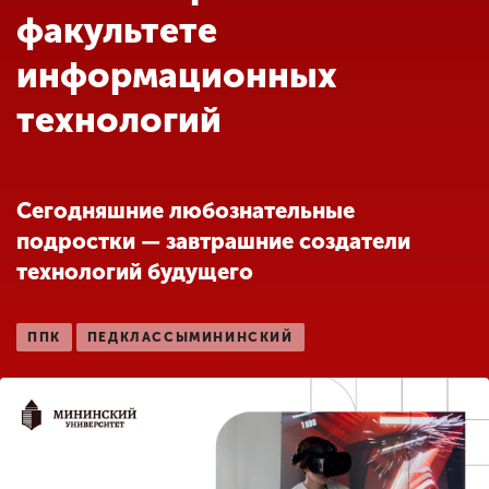
Обучение
факультете
информационных
Наука
технологий
Международная
деятельность
Сегодняшние любознательные
подростки — завтрашние создатели
Другие виды
технологий будущего
деятельности
ППК
ПЕДКЛАССЫМИНИНСКИЙ
Студенческая жизнь
Сведения об
образовательной
организации