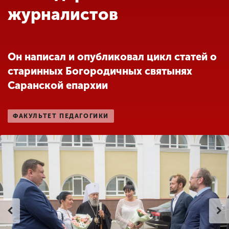
Обучение
журналистов
Наука
Он написал и опубликовал цикл статей о
старинных Богородичных святынях
Международная
деятельность
Саранской епархии
ФАКУЛЬТЕТ ПЕДАГОГИКИ
Другие виды
деятельности
Студенческая жизнь
Сведения об
образовательной
организации