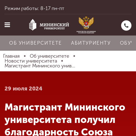
Режим работы: 8-17 пн-пт
ОБ УНИВЕРСИТЕТЕ
АБИТУРИЕНТУ
ОБУЧ
Главная
Об университете
Новости университета
Магистрант Мининского унив...
Главная
29 июля 2024
Об университете
Магистрант Мининского
Абитуриенту
университета получил
благодарность Союза