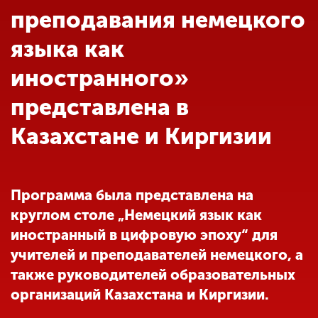
Обучение
преподавания немецкого
языка как
Наука
иностранного»
представлена в
Международная
деятельность
Казахстане и Киргизии
Другие виды
деятельности
Программа была представлена на
круглом столе „Немецкий язык как
Студенческая жизнь
иностранный в цифровую эпоху“ для
учителей и преподавателей немецкого, а
также руководителей образовательных
Сведения об
образовательной
организаций Казахстана и Киргизии.
организации