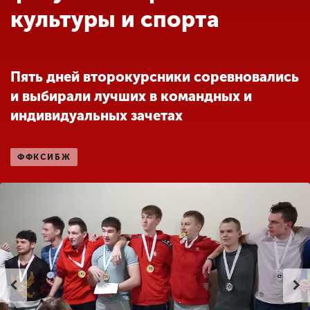
Обучение
культуры и спорта
Наука
Пять дней второкурсники соревновались
и выбирали лучших в командных и
Международная
деятельность
индивидуальных зачетах
ФФКСИБЖ
Другие виды
деятельности
Студенческая жизнь
Сведения об
образовательной
организации