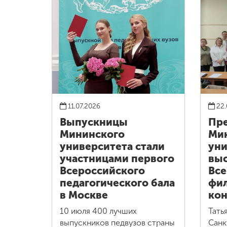
11.07.2026
22.
Выпускницы
Пре
Мининского
Ми
университета стали
уни
участницами первого
выс
Всероссийского
Все
педагогического бала
фи
в Москве
кон
10 июля 400 лучших
Тать
выпускников педвузов страны
Санк