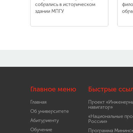
собрались в историческом
фило
здании МПГУ
обра
Главное меню
Быстрые ссы
Главная
Проект «Инженерн
навигатор»
Об университете
«Национальные про
Абитуриенту
России»
Обучение
Программа Мининс