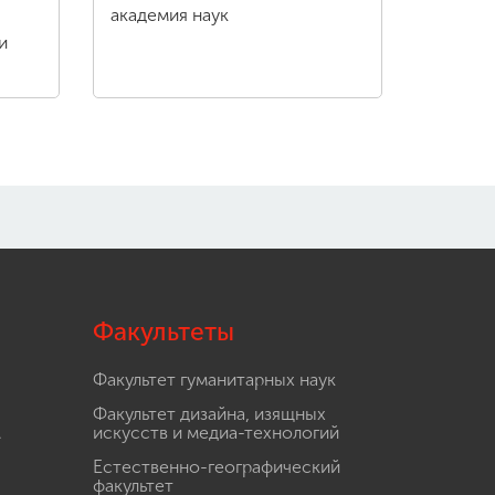
академия наук
и
Факультеты
Факультет гуманитарных наук
Факультет дизайна, изящных
.
искусств и медиа-технологий
Естественно-географический
факультет