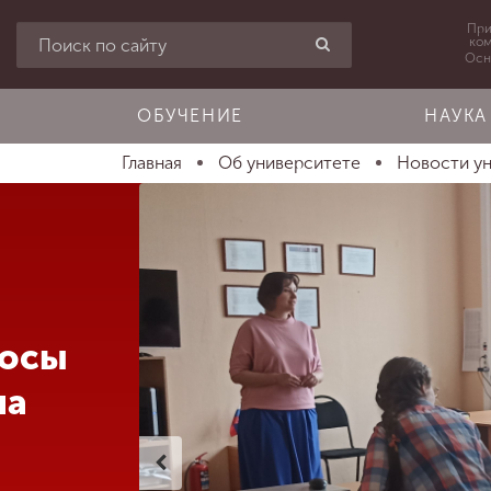
При
ко
Осн
ОБУЧЕНИЕ
НАУКА
Главная
Об университете
Новости у
росы
на