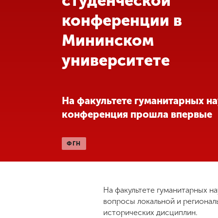
студенческой
конференции в
Международная
деятельность
Мининском
университете
Другие виды
деятельности
Студенческая
На факультете гуманитарных на
жизнь
конференция прошла впервые
Сведения об
ФГН
образовательной
организации
На факультете гуманитарных н
Приемная
комиссия
вопросы локальной и регионал
+7 (831) 262-26-20
исторических дисциплин.