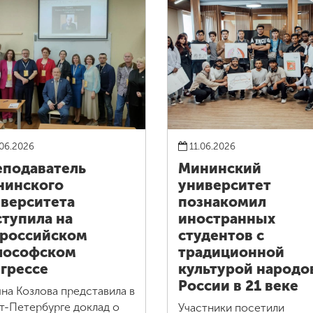
06.2026
11.06.2026
подаватель
Мининский
нинского
университет
верситета
познакомил
тупила на
иностранных
российском
студентов с
лософском
традиционной
грессе
культурой народо
России в 21 веке
яна Козлова представила в
т-Петербурге доклад о
Участники посетили