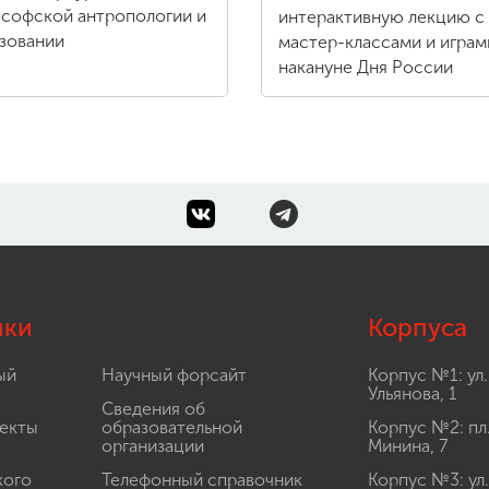
софской антропологии и
интерактивную лекцию с
зовании
мастер-классами и играм
накануне Дня России
лки
Корпуса
ый
Научный форсайт
Корпус №1: ул.
Ульянова, 1
Сведения об
екты
образовательной
Корпус №2: пл
организации
Минина, 7
кого
Телефонный справочник
Корпус №3: ул.