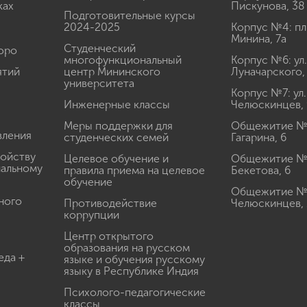
ках
Пискунова, 38
Подготовительные курсы
2024-2025
Корпус №4: пл
Минина, 7а
Студенческий
юро
многофункциональный
Корпус №6: ул.
ятий
центр Мининского
Луначарского,
университета
Корпус №7: ул.
Инженерные классы
Челюскинцев, 
Меры поддержки для
Общежитие № 1
вления
студенческих семей
Гагарина, 6
ройству
Целевое обучение и
Общежитие № 2
иальному
правила приема на целевое
Бекетова, 6
обучение
Общежитие № 3
ного
Противодействие
Челюскинцев, 
коррупции
Центр открытого
образования на русском
еда +
языке и обучения русскому
языку в Республике Индия
Психолого-педагогические
классы