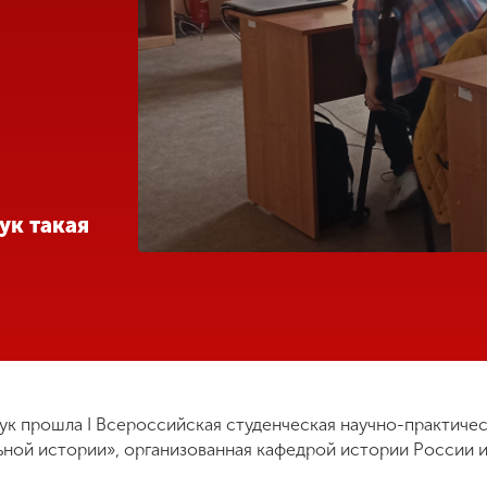
ук такая
аук прошла I Всероссийская студенческая научно-практиче
ьной истории», организованная кафедрой истории России 