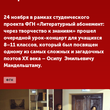
Обучение
24 ноября в рамках студенческого
Наука
проекта ФГН «Литературный абонемент:
через творчество к знаниям» прошел
Международная
очередной урок-концерт для учащихся
деятельность
8–11 классов, который был посвящен
одному из самых сложных и загадочных
Другие виды
поэтов XX века – Осипу Эмильевичу
деятельности
Мандельштаму.
Студенческая жизнь
ФГН
Сведения об
образовательной
организации