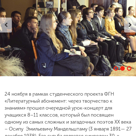
ENG
SPN
CHI
Приемная
комиссия
+7 (831) 262-26-20
24 ноября в рамках студенческого проекта ФГН
«Литературный абонемент: через творчество к
знаниям» прошел очередной урок-концерт для
учащихся 8–11 классов, который был посвящен
одному из самых сложных и загадочных поэтов XX века
– Осипу Эмильевичу Мандельштаму (3 января 1891— 27
декабря 1938). Его судьба является символом 30-х