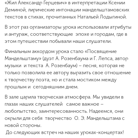
«Жил Александр Герцевич» в интерпретации Ксении
Деминой, лирические интонации мандельштамовских
текстов в стихах, прочитанных Натальей Лодыгиной.
В этот раз организаторы урока использовали атрибуты
и антураж, соответствующие эпохе и городам, где в
этом путешествии побывали наши слушатели.
Финальным аккордом урока стало «Посвящение
Мандельштаму» (дуэт А. Розенбаума и Г. Лепса, автор
музыки и текста А. Розенбаум) – песня, которая не
только позволила ее автору выразить свое отношение
к творчеству поэта, но и стала мостиком между
прошлым и сегодняшним днем.
В зале царила творческая атмосфера. Мы увидели в
глазах наших слушателей самое важное –
любопытство, заинтересованность. Надеемся, они
окрыли для себя творчество О. Э. Мандельштама с
новой стороны.
До следующих встреч на наших уроках-концертах!