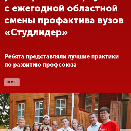
Обучение
с ежегодной областной
смены профактива вузов
Наука
«Студлидер»
Международная
деятельность
Ребята представляли лучшие практики
по развитию профсоюза
Другие виды
деятельности
ФИТ
Студенческая жизнь
Сведения об
образовательной
организации