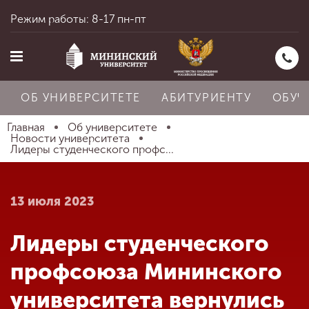
Режим работы: 8-17 пн-пт
ОБ УНИВЕРСИТЕТЕ
АБИТУРИЕНТУ
ОБУЧ
Главная
Об университете
Новости университета
Лидеры студенческого профс...
Главная
13 июля 2023
Об университете
Лидеры студенческого
Абитуриенту
профсоюза Мининского
университета вернулись