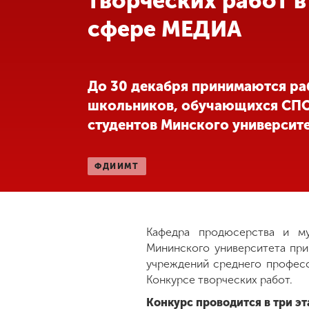
творческих работ в
сфере МЕДИА
Международная
деятельность
Другие виды
До 30 декабря принимаются ра
деятельности
школьников, обучающихся СПО
студентов Минского университ
Студенческая
жизнь
ФДИИМТ
Сведения об
образовательной
организации
Кафедра продюсерства и му
Мининского университета при
учреждений среднего професс
Приемная
Конкурсе творческих работ.
комиссия
+7 (831) 262-26-20
Конкурс проводится в три э