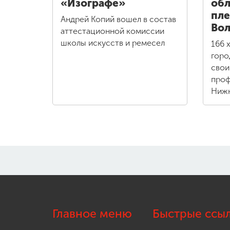
«Изографе»
обл
пле
Андрей Копий вошел в состав
Вол
аттестационной комиссии
школы искусств и ремесел
166 
горо
свои
проф
Нижн
Главное меню
Быстрые ссы