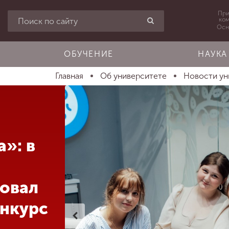
При
ко
Осн
ОБУЧЕНИЕ
НАУКА
Главная
Об университете
Новости ун
»: в
товал
нкурс