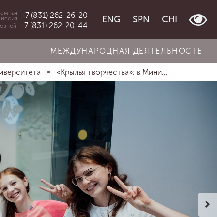
емная
+7 (831) 262-26-20
ENG
SPN
CHI
миссия
+7 (831) 262-20-44
овной
МЕЖДУНАРОДНАЯ ДЕЯТЕЛЬНОСТЬ
иверситета
«Крылья творчества»: в Мини...