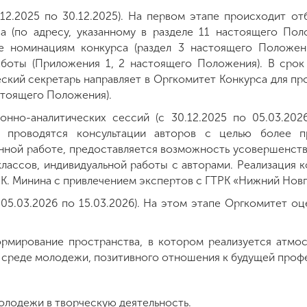
12.2025 по 30.12.2025). На первом этапе происходит от
са (по адресу, указанному в разделе 11 настоящего По
е номинациям конкурса (раздел 3 настоящего Положени
боты (Приложения 1, 2 настоящего Положения). В срок 
ский секретарь направляет в Оргкомитет Конкурса для пр
стоящего Положения).
онно-аналитических сессий (с 30.12.2025 по 05.03.202
 проводятся консультации авторов с целью более п
нной работе, предоставляется возможность усовершенств
лассов, индивидуальной работы с авторами. Реализация 
 К. Минина с привлечением экспертов с ГТРК «Нижний Нов
05.03.2026 по 15.03.2026). На этом этапе Оргкомитет о
рмирование пространства, в котором реализуется атмо
в среде молодежи, позитивного отношения к будущей профе
олодежи в творческую деятельность.