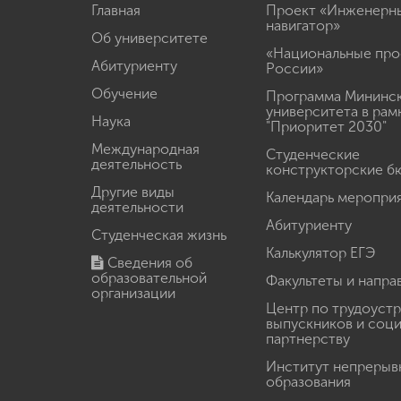
Главная
Проект «Инженерн
навигатор»
Об университете
«Национальные про
Абитуриенту
России»
Обучение
Программа Мининс
университета в рам
Наука
"Приоритет 2030"
Международная
Студенческие
деятельность
конструкторские б
Другие виды
Календарь меропри
деятельности
Абитуриенту
Студенческая жизнь
Калькулятор ЕГЭ
Сведения об
образовательной
Факультеты и напра
организации
Центр по трудоуст
выпускников и соц
партнерству
Институт непрерыв
образования