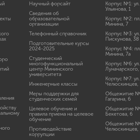
ый
Научный форсайт
Корпус №1: ул.
Ульянова, 1
Сведения об
екты
образовательной
Корпус №2: пл
организации
Минина, 7
кого
Телефонный справочник
Корпус №3: ул.
ках
Пискунова, 38
Подготовительные курсы
2024-2025
Корпус №4: пл
Минина, 7а
Студенческий
юро
многофункциональный
Корпус №6: ул.
ятий
центр Мининского
Луначарского,
университета
Корпус №7: ул.
Инженерные классы
Челюскинцев, 
Меры поддержки для
Общежитие № 1
вления
студенческих семей
Гагарина, 6
ройству
Целевое обучение и
Общежитие № 2
иальному
правила приема на целевое
Бекетова, 6
обучение
Общежитие № 3
ного
Противодействие
Челюскинцев, 
коррупции