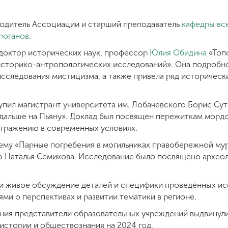
водитель Ассоциации и старший преподаватель
кафедры вс
роганов
.
доктор исторических наук, профессор
Юлия Обидина
«Топо
историко-антропологических исследований». Она подробн
сследования мистицизма, а также привела ряд исторически
ил магистрант университета им. Лобачевского Борис Сут
 дальше на Пьяну». Доклад был посвящен пережиткам мордо
отражению в современных условиях.
ему «Парные погребения в могильниках правобережной му
о Наталья Семикова. Исследование было посвящено археол
и живое обсуждение деталей и специфики проведённых ис
ями о перспективах и развитии тематики в регионе.
ания представители образовательных учреждений выдвинул
истории и обществознания на 2024 год.