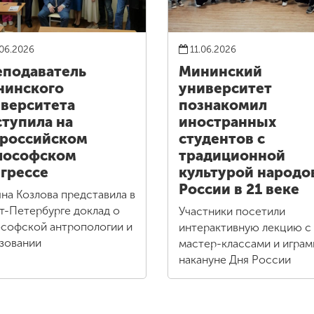
06.2026
11.06.2026
подаватель
Мининский
нинского
университет
верситета
познакомил
тупила на
иностранных
российском
студентов с
лософском
традиционной
грессе
культурой народо
России в 21 веке
яна Козлова представила в
т-Петербурге доклад о
Участники посетили
софской антропологии и
интерактивную лекцию с
зовании
мастер-классами и играм
накануне Дня России