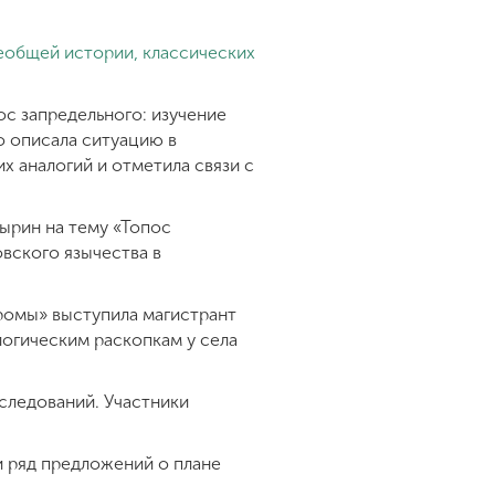
еобщей истории, классических
с запредельного: изучение
о описала ситуацию в
х аналогий и отметила связи с
ырин на тему «Топос
вского язычества в
ромы» выступила магистрант
огическим раскопкам у села
следований. Участники
и ряд предложений о плане