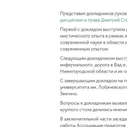
Представил докладчиков руко
дисциплин и права
Дмитрий Ст
Первой с докладом выступила 
мистического опыта в рамках 
современной науке в области и
современным опытом.
Следующим докладчиком выступ
инфернального: дорога в Вад и
Нижегородской области и их 
С завершающим докладом на т
университета им. Лобачевског
Звягино.
Вопросы к докладчикам вызвал
круглого стола делились мнени
В заключительной части засед
работы Ассоциации педагогов 