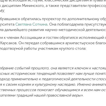
едры всеобщей истории, классических дисциплин и права и
х дисциплин Мининского, а также представители професс
МУ.
обравшимся обратилась проректор по дополнительному об
ерситета
Светлана Соткина
. Она поблагодарила присутств
ла дальнейшего развития научно-методической деятельнос
м к членам Ассоциации и гостям обратился исполняющий 
 Карсаков. Он передал собравшимся архипастырское благ
лодотворной работы участникам круглого стола:
собрание событий прошлого, она является ключом к насто
ксных исторических тенденций позволяет нам лучше понят
подход применительно к педагогической деятельности спо
ия к своим корням и культурному наследию. Именно внимат
твенных процессов помогает обучающимся и всем нам осо
ателями традиций нашей православной веры».