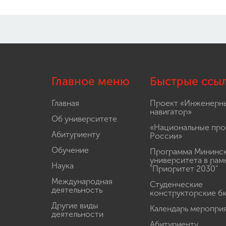
Главное меню
Быстрые ссы
Главная
Проект «Инженерн
навигатор»
Об университете
«Национальные про
Абитуриенту
России»
Обучение
Программа Мининс
университета в рам
Наука
"Приоритет 2030"
Международная
Студенческие
деятельность
конструкторские б
Другие виды
Календарь меропри
деятельности
Абитуриенту