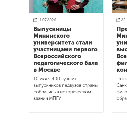
11.07.2026
22.
Выпускницы
Пре
Мининского
Ми
университета стали
уни
участницами первого
выс
Всероссийского
Все
педагогического бала
фи
в Москве
кон
10 июля 400 лучших
Тать
выпускников педвузов страны
Санк
собрались в историческом
фило
здании МПГУ
обра