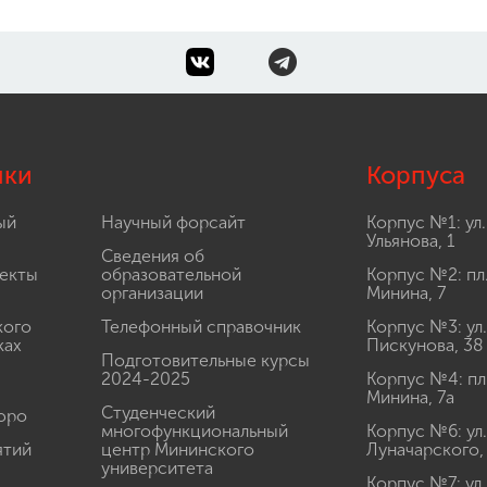
лки
Корпуса
ый
Научный форсайт
Корпус №1: ул.
Ульянова, 1
Сведения об
екты
образовательной
Корпус №2: пл
организации
Минина, 7
кого
Телефонный справочник
Корпус №3: ул.
ках
Пискунова, 38
Подготовительные курсы
2024-2025
Корпус №4: пл
Минина, 7а
Студенческий
юро
многофункциональный
Корпус №6: ул.
ятий
центр Мининского
Луначарского,
университета
Корпус №7: ул.