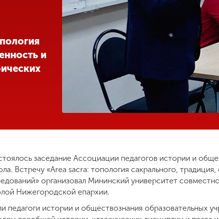
опология
енность и
фических
стоялось заседание Ассоциации педагогов истории и общ
ола. Встречу «Area sacra: топология сакрального, традиция
едований» организовал Мининский университет совместно
лой Нижегородской епархии.
ли педагоги истории и обществознания образовательных уч