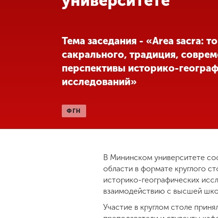
университете
Международная
деятельность
Тема заседания - «Area sacra: т
сакрального, традиция, соврем
Другие виды
перспективы историко-геогра
деятельности
исследований»
Студенческая
жизнь
ФГН
Сведения об
образовательной
организации
В Мининском университете со
области в формате круглого ст
историко-географических иссл
Приемная
взаимодействию с высшей шко
комиссия
Участие в круглом столе приня
+7 (831) 262-26-20