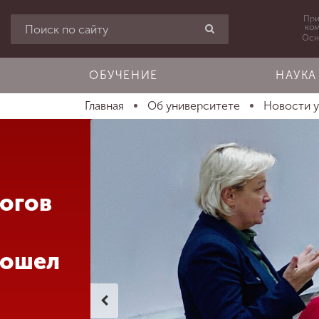
При
ко
Осн
ОБУЧЕНИЕ
НАУКА
Главная
Об университете
Новости 
гогов
рошел