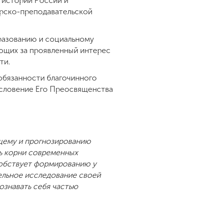
 истории России и
орско-преподавательской
разованию и социальному
ующих за проявленный интерес
ти.
обязанности благочинного
ословение Его Преосвященства
ящему и прогнозированию
ь корни современных
собствует формированию у
ельное исследование своей
знавать себя частью