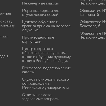
Инженерные классы
Челюскинцев, 
Меры поддержки для
Общежитие № 1
вления
студенческих семей
Гагарина, 6
ройству
Целевое обучение и
Общежитие № 2
иальному
правила приема на целевое
Бекетова, 6
обучение
Общежитие № 3
ного
Противодействие
Челюскинцев, 
коррупции
Центр открытого
образования на русском
еда +
языке и обучения русскому
языку в Республике Индия
Психолого-педагогические
классы
Служба психологического
сопровождения
Мининского университета
Ответы на часто
задаваемые вопросы