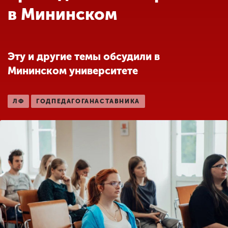
Обучение
в Мининском
Наука
Эту и другие темы обсудили в
Мининском университете
Международная
деятельность
ЛФ
ГОДПЕДАГОГАНАСТАВНИКА
Другие виды
деятельности
Студенческая жизнь
Сведения об
образовательной
организации