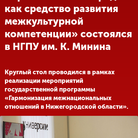
Обучение
как средство развития
межкультурной
Наука
компетенции» состоялся
в НГПУ им. К. Минина
Международная
деятельность
Круглый стол проводился в рамках
Другие виды
деятельности
реализации мероприятий
государственной программы
«Гармонизация межнациональных
Студенческая жизнь
отношений в Нижегородской области».
Сведения об
образовательной
организации