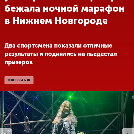
Обучение
бежала ночной марафон
в Нижнем Новгороде
Наука
Международная
Два спортсмена показали отличные
деятельность
результаты и поднялись на пьедестал
призеров
Другие виды
деятельности
ФФКСИБЖ
Студенческая жизнь
Сведения об
образовательной
организации