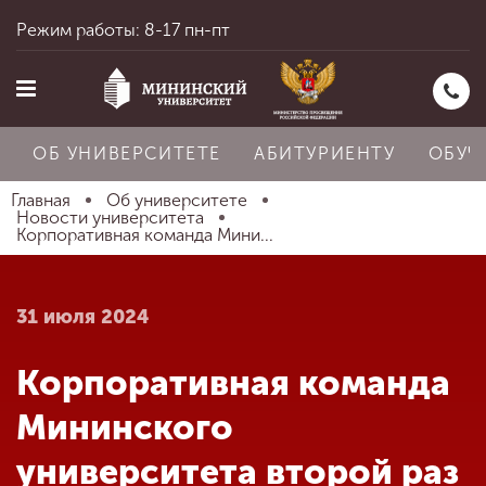
Режим работы: 8-17 пн-пт
ОБ УНИВЕРСИТЕТЕ
АБИТУРИЕНТУ
ОБУЧ
Главная
Об университете
Новости университета
Корпоративная команда Мини...
Главная
31 июля 2024
Об университете
Корпоративная команда
Абитуриенту
Мининского
университета второй раз