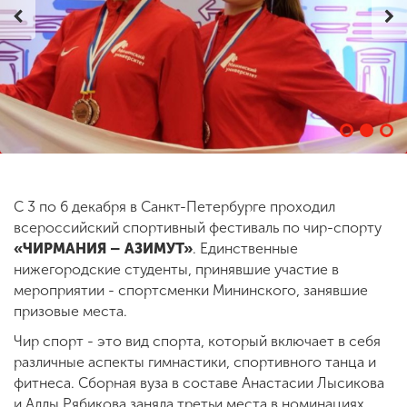
ENG
SPN
CHI
Приемная
комиссия
+7 (831) 262-26-20
С 3 по 6 декабря в Санкт-Петербурге проходил
всероссийский спортивный фестиваль по чир-спорту
«ЧИРМАНИЯ – АЗИМУТ»
. Единственные
нижегородские студенты, принявшие участие в
мероприятии - спортсменки Мининского, занявшие
призовые места.
Чир спорт - это вид спорта, который включает в себя
различные аспекты гимнастики, спортивного танца и
фитнеса. Сборная вуза в составе Анастасии Лысикова
и Аллы Рябикова заняла третьи места в номинациях