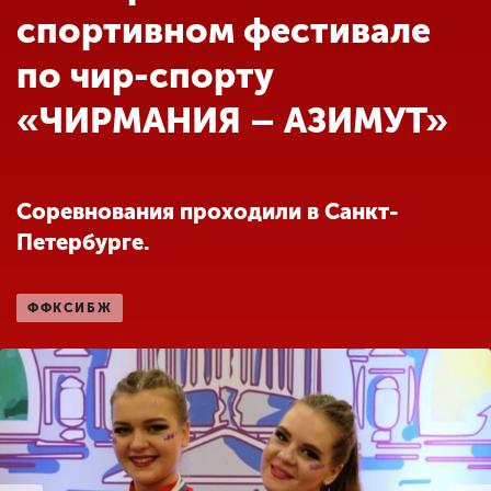
Обучение
спортивном фестивале
по чир-спорту
Наука
«ЧИРМАНИЯ – АЗИМУТ»
Международная
деятельность
Соревнования проходили в Санкт-
Петербурге.
Другие виды
деятельности
ФФКСИБЖ
Студенческая жизнь
Сведения об
образовательной
организации