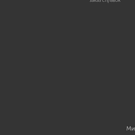
заказ справок
Ми