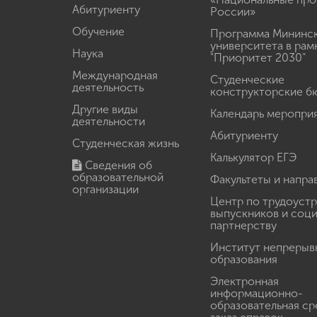
Абитуриенту
России»
Обучение
Программа Мининс
университета в рам
Наука
"Приоритет 2030"
Международная
Студенческие
деятельность
конструкторские б
Другие виды
Календарь меропри
деятельности
Абитуриенту
Студенческая жизнь
Калькулятор ЕГЭ
Сведения об
образовательной
Факультеты и напра
организации
Центр по трудоуст
выпускников и соц
партнерству
Институт непрерыв
образования
Электронная
информационно-
образовательная ср