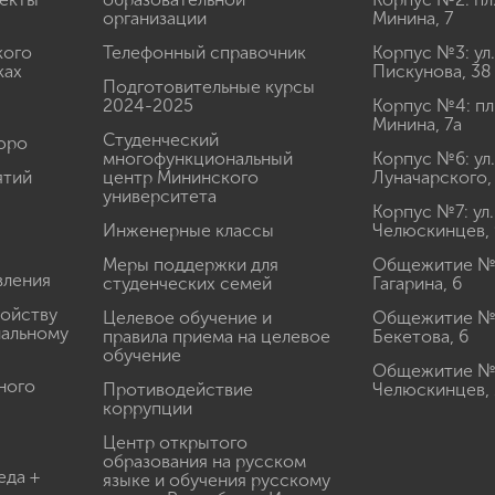
организации
Минина, 7
кого
Телефонный справочник
Корпус №3: ул.
ках
Пискунова, 38
Подготовительные курсы
2024-2025
Корпус №4: пл
Минина, 7а
Студенческий
юро
многофункциональный
Корпус №6: ул.
ятий
центр Мининского
Луначарского,
университета
Корпус №7: ул.
Инженерные классы
Челюскинцев, 
Меры поддержки для
Общежитие № 1
вления
студенческих семей
Гагарина, 6
ройству
Целевое обучение и
Общежитие № 2
иальному
правила приема на целевое
Бекетова, 6
обучение
Общежитие № 3
ного
Противодействие
Челюскинцев, 
коррупции
Центр открытого
образования на русском
еда +
языке и обучения русскому