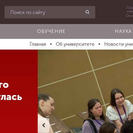
При
ко
Осн
ОБУЧЕНИЕ
НАУКА
Главная
Об университете
Новости ун
го
улась