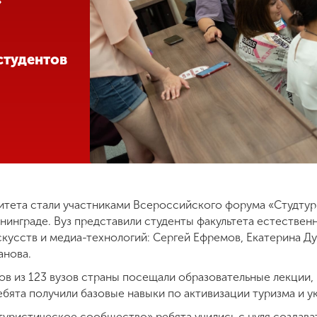
»
студентов
тета стали участниками Всероссийского форума «Студтур
ининграде. Вуз представили студенты факультета естествен
скусств и медиа-технологий: Сергей Ефремов, Екатерина Д
анова.
ов из 123 вузов страны посещали образовательные лекции,
ебята получили базовые навыки по активизации туризма и 
туристическое сообщество» ребята учились с нуля создават