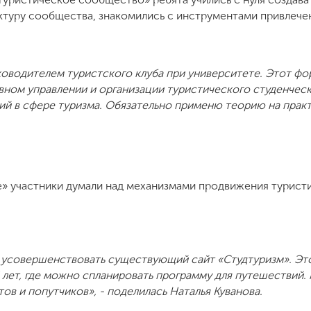
ктуру сообщества, знакомились с инструментами привлече
ководителем туристского клуба при университете. Этот фор
вном управлении и организации туристического студенчес
ий в сфере туризма. Обязательно применю теорию на практи
» участники думали над механизмами продвижения туристи
усовершенствовать существующий сайт «Студтуризм». Это
 лет, где можно спланировать программу для путешествий.
ов и попутчиков», - поделилась Наталья Куванова.