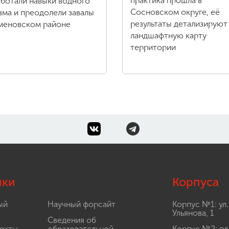
практика прошла в
ботали навыки водного
Сосновском округе, её
зма и преодолели завалы
результаты детализируют
меновском районе
ландшафтную карту
территории
лки
Корпуса
ый
Научный форсайт
Корпус №1: ул.
Ульянова, 1
Сведения об
екты
образовательной
Корпус №2: пл