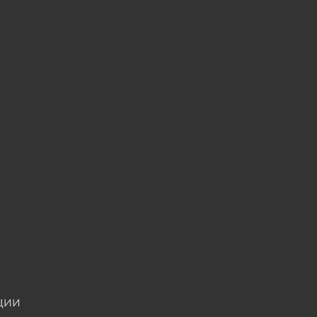
u
ции