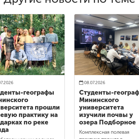
07.2026
08.07.2026
денты-географы
Студенты-геогра
нинского
Мининского
верситета прошли
университета
евую практику на
изучили почвы у
дарках по реке
озера Подборное
нда
Комплексная полевая