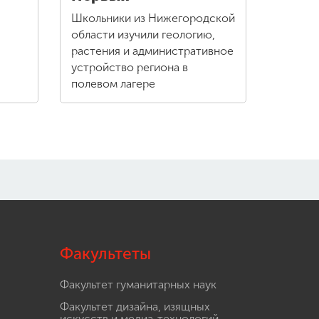
Школьники из Нижегородской
области изучили геологию,
растения и административное
устройство региона в
полевом лагере
Факультеты
Факультет гуманитарных наук
Факультет дизайна, изящных
.
искусств и медиа-технологий