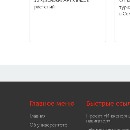
13 краснокнижных видов
Отра
растений
тури
в Се
Главное меню
Быстрые ссы
Главная
Проект «Инженерн
навигатор»
Об университете
«Национальные про