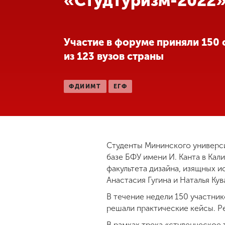
«Студтуризм-2022
Международная
деятельность
Участие в форуме приняли 150 
из 123 вузов страны
Другие виды
деятельности
ФДИИМТ
ЕГФ
Студенческая
жизнь
Сведения об
Студенты Мининского универси
образовательной
базе БФУ имени И. Канта в Кал
организации
факультета дизайна, изящных и
Анастасия Гугина и Наталья Кув
В течение недели 150 участник
Приемная
комиссия
решали практические кейсы. Р
+7 (831) 262-26-20
В рамках трека «студенческое 