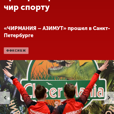
Обучение
чир спорту
Наука
«ЧИРМАНИЯ – АЗИМУТ» прошел в Санкт-
Петербурге
Международная
деятельность
ФФКСИБЖ
Другие виды
деятельности
Студенческая жизнь
Сведения об
образовательной
организации