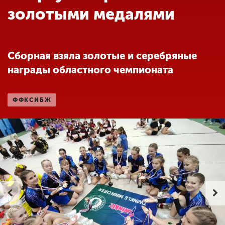
Обучение
золотыми медалями
Наука
Сборная взяла золотые и серебряные
награды областного чемпионата
Международная
деятельность
ФФКСИБЖ
Другие виды
деятельности
Студенческая жизнь
Сведения об
образовательной
организации