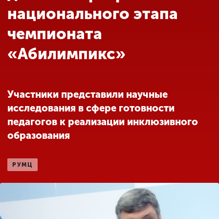
Обучение
национального этапа
чемпионата
Наука
«Абилимпикс»
Международная
деятельность
Участники представили научные
исследования в сфере готовности
Другие виды
педагогов к реализации инклюзивного
деятельности
образования
Студенческая жизнь
РУМЦ
Сведения об
образовательной
организации