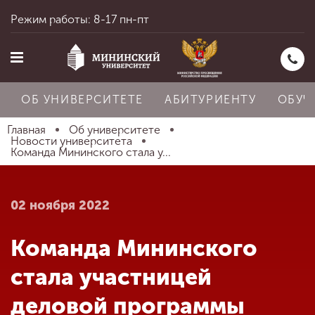
Режим работы: 8-17 пн-пт
ОБ УНИВЕРСИТЕТЕ
АБИТУРИЕНТУ
ОБУЧ
Главная
Об университете
Новости университета
Команда Мининского стала у...
Главная
02 ноября 2022
Об университете
Команда Мининского
Абитуриенту
стала участницей
деловой программы