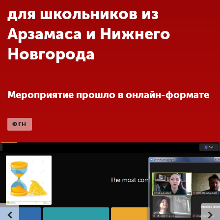
Обучение
для школьников из
Арзамаса и Нижнего
Наука
Новгорода
Международная
деятельность
Мероприятие прошло в онлайн-формате
Другие виды
деятельности
ФГН
Студенческая жизнь
Сведения об
образовательной
организации