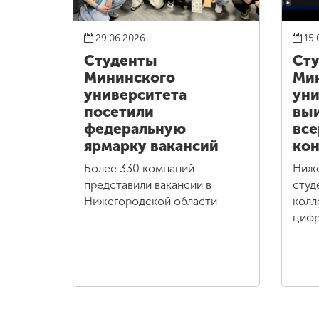
29.06.2026
15.
Студенты
Ст
Мининского
Ми
университета
уни
посетили
выи
федеральную
все
ярмарку вакансий
кон
Более 330 компаний
Ниж
представили вакансии в
студ
Нижегородской области
колл
цифр