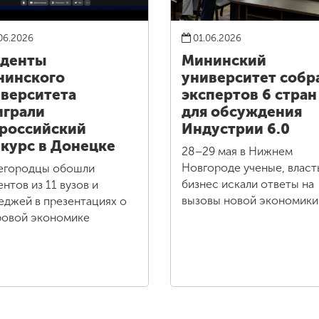
06.2026
01.06.2026
уденты
Мининский
нинского
университет собр
верситета
экспертов 6 стран
грали
для обсуждения
российский
Индустрии 6.0
курс в Донецке
28–29 мая в Нижнем
Новгороде ученые, власт
егородцы обошли
бизнес искали ответы на
ентов из 11 вузов и
вызовы новой экономики
еджей в презентациях о
овой экономике