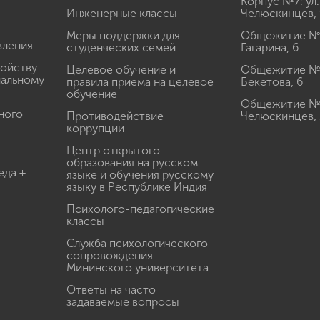
Корпус №7: ул.
Инженерные классы
Челюскинцев, 
Меры поддержки для
Общежитие № 1
вления
студенческих семей
Гагарина, 6
ройству
Целевое обучение и
Общежитие № 2
иальному
правила приема на целевое
Бекетова, 6
обучение
Общежитие № 3
ного
Противодействие
Челюскинцев, 
коррупции
Центр открытого
образования на русском
еда +
языке и обучения русскому
языку в Республике Индия
Психолого-педагогические
классы
Служба психологического
сопровождения
Мининского университета
Ответы на часто
задаваемые вопросы