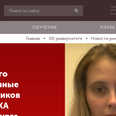
При
ко
Осн
ОБУЧЕНИЕ
НАУКА
Главная
Об университете
Новости ун
го
вные
ников
КА