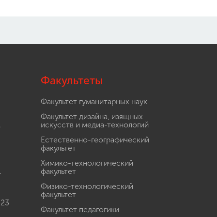
Факультеты
Факультет гуманитарных наук
Факультет дизайна, изящных
.
искусств и медиа-технологий
Естественно-географический
факультет
Химико-технологический
.
факультет
Физико-технологический
факультет
 23
Факультет педагогики