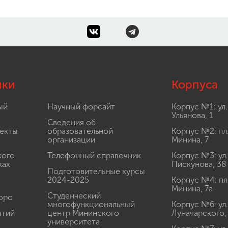
лки
Корпуса
ый
Научный форсайт
Корпус №1: ул.
Ульянова, 1
Сведения об
екты
образовательной
Корпус №2: пл
организации
Минина, 7
кого
Телефонный справочник
Корпус №3: ул.
ках
Пискунова, 38
Подготовительные курсы
2024-2025
Корпус №4: пл
Минина, 7а
Студенческий
юро
многофункциональный
Корпус №6: ул.
ятий
центр Мининского
Луначарского,
университета