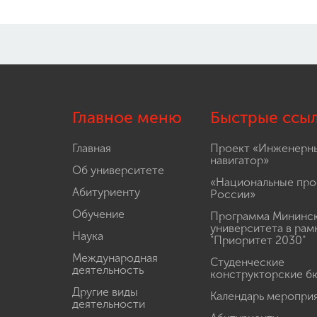
Главное меню
Быстрые ссы
Главная
Проект «Инженерн
навигатор»
Об университете
«Национальные про
Абитуриенту
России»
Обучение
Программа Мининс
университета в рам
Наука
"Приоритет 2030"
Международная
Студенческие
деятельность
конструкторские б
Другие виды
Календарь меропри
деятельности