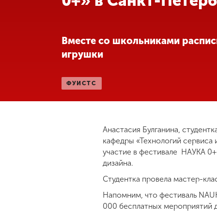
0+» в Санкт-Петерб
Международная
деятельность
Вместе со школьниками распи
игрушки
Другие виды
деятельности
ФУИСТС
Студенческая
жизнь
Анастасия Булганина, студент
Сведения об
кафедры «Технологий сервиса 
образовательной
участие в фестивале НАУКА 0+
организации
дизайна.
Студентка провела мастер-кла
Приемная
Напомним, что фестиваль NAUK
комиссия
000 бесплатных мероприятий д
+7 (831) 262-26-20