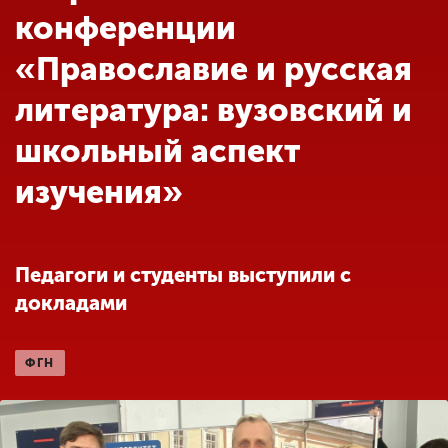
Обучение
конференции
«Православие и русская
Наука
литература: вузовский и
школьный аспект
Международная
деятельность
изучения»
Другие виды
деятельности
Педагоги и студенты выступили с
докладами
Студенческая жизнь
ФГН
Сведения об
образовательной
организации