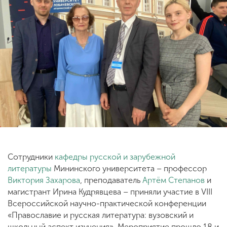
ENG
SPN
CHI
Приемная
комиссия
+7 (831) 262-26-20
Сотрудники
кафедры русской и зарубежной
литературы
Мининского университета – профессор
Виктория Захарова
, преподаватель
Артём Степанов
и
магистрант Ирина Кудрявцева – приняли участие в VIII
Всероссийской научно-практической конференции
«Православие и русская литература: вузовский и
школьный аспект изучения». Мероприятие прошло 18 и