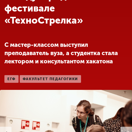
Обучение
фестивале
«ТехноСтрелка»
Наука
Международная
С мастер-классом выступил
деятельность
преподаватель вуза, а студентка стала
лектором и консультантом хакатона
Другие виды
деятельности
ЕГФ
ФАКУЛЬТЕТ ПЕДАГОГИКИ
Студенческая жизнь
Сведения об
образовательной
организации