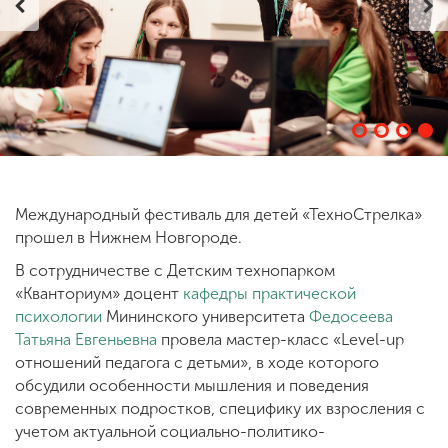
ENG
SPN
CHI
Приемная
комиссия
+7 (831) 262-26-20
Международный фестиваль для детей «ТехноСтрелка»
прошел в Нижнем Новгороде.
В сотрудничестве с Детским технопарком
«Кванториум» доцент
кафедры практической
психологии
Мининского университета
Федосеева
Татьяна Евгеньевна
провела мастер-класс «Level-up
отношений педагога с детьми», в ходе которого
обсудили особенности мышления и поведения
современных подростков, специфику их взросления с
учетом актуальной социально-политико-