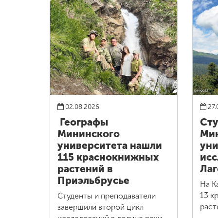
02.08.2026
27.
Географы
Сту
Мининского
Ми
университета нашли
уни
115 краснокнижных
исс
растений в
Лаг
Приэльбрусье
На К
13 к
Студенты и преподаватели
раст
завершили второй цикл