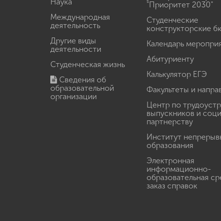
Наука
"Приоритет 2030"
Международная
Студенческие
деятельность
конструкторские б
Другие виды
Календарь меропри
деятельности
Абитуриенту
Студенческая жизнь
Калькулятор ЕГЭ
Сведения об
образовательной
Факультеты и напра
организации
Центр по трудоуст
выпускников и соц
партнерству
Институт непрерыв
образования
Электронная
информационно-
образовательная ср
заказ справок