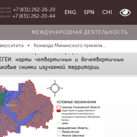
емная
+7 (831) 262-26-20
ENG
SPN
CHI
миссия
+7 (831) 262-20-44
овной
МЕЖДУНАРОДНАЯ ДЕЯТЕЛЬНОСТЬ
иверситета
Команда Мининского приняла...