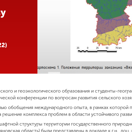
ву
22)
ского и геоэкологического образования и студенты-геогра
еской конференции по вопросам развития сельского хозяй
лью обобщения международного опыта, в рамках которой 
а решение комплекса проблем в области устойчивого разви
шафтной структуры территории государственного природно
яновская область) были представлены в докладе к.г.н., доц. 