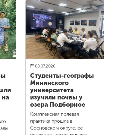
08.07.2026
фы
Студенты-географы
Мининского
ошли
университета
 на
изучили почвы у
озера Подборное
Комплексная полевая
практика прошла в
ого
Сосновском округе, её
валы
результаты детализируют