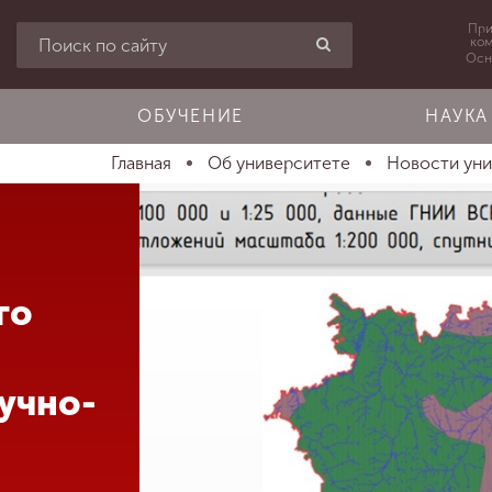
При
ко
Осн
ОБУЧЕНИЕ
НАУКА
Главная
Об университете
Новости ун
го
учно-