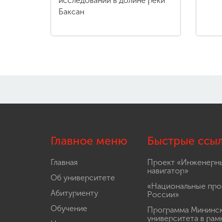
исследований в долине реки
Баксан
Главное меню
Быстрые ссы
Главная
Проект «Инженерн
навигатор»
Об университете
«Национальные про
Абитуриенту
России»
Обучение
Программа Мининс
университета в рам