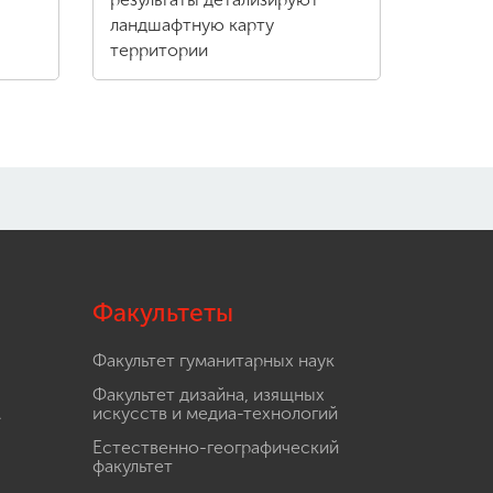
ландшафтную карту
территории
Факультеты
Факультет гуманитарных наук
Факультет дизайна, изящных
.
искусств и медиа-технологий
Естественно-географический
факультет