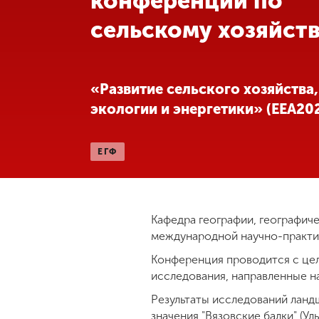
конференции по
сельскому хозяйст
Международная
деятельность
Другие виды
«Развитие сельского хозяйства,
деятельности
экологии и энергетики» (EEA20
Студенческая
ЕГФ
жизнь
Сведения об
образовательной
Кафедра географии, географиче
организации
международной научно-практич
Конференция проводится с це
исследования, направленные н
Приемная
комиссия
Результаты исследований ланд
+7 (831) 262-26-20
значения "Вязовские балки" (Уль