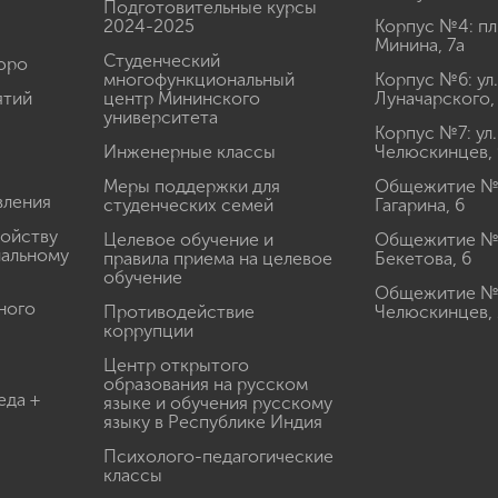
Подготовительные курсы
2024-2025
Корпус №4: пл
Минина, 7а
Студенческий
юро
многофункциональный
Корпус №6: ул.
ятий
центр Мининского
Луначарского,
университета
Корпус №7: ул.
Инженерные классы
Челюскинцев, 
Меры поддержки для
Общежитие № 1
вления
студенческих семей
Гагарина, 6
ройству
Целевое обучение и
Общежитие № 2
иальному
правила приема на целевое
Бекетова, 6
обучение
Общежитие № 3
ного
Противодействие
Челюскинцев, 
коррупции
Центр открытого
образования на русском
еда +
языке и обучения русскому
языку в Республике Индия
Психолого-педагогические
классы