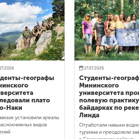
07.2026
17.07.2026
денты-географы
Студенты-геогра
нинского
Мининского
верситета
университета пр
ледовали плато
полевую практику
о-Наки
байдарках по реке
Линда
авказе установили ареалы
раснокнижных видов
Отработали навыки водн
ений
туризма и преодолели за