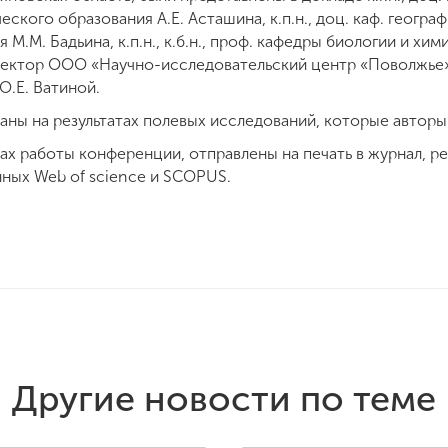
ского образования А.Е. Асташина, к.п.н., доц. каф. геогра
М.М. Бадьина, к.п.н., к.б.н., проф. кафедры биологии и хи
иректор ООО «Научно-исследовательский центр «Поволжье»»
О.Е. Ватиной.
ны на результатах полевых исследований, которые авторы 
ках работы конференции, отправлены на печать в журнал, 
ных Web of science и SCOPUS.
Другие новости по теме