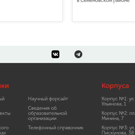
в Семеновском районе
лки
Корпуса
ый
Научный форсайт
Корпус №1: ул.
Ульянова, 1
Сведения об
екты
образовательной
Корпус №2: пл
организации
Минина, 7
кого
Телефонный справочник
Корпус №3: ул.
ках
Пискунова, 38