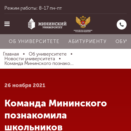
Режим работы: 8-17 пн-пт
ОБ УНИВЕРСИТЕТЕ
АБИТУРИЕНТУ
ОБУЧ
Главная
Об университете
Новости университета
Команда Мининского познако...
Главная
26 ноября 2021
Об университете
Команда Мининского
Абитуриенту
познакомила
школьников