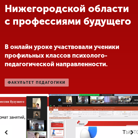
Обучение
Нижегородской области
с профессиями будущего
Наука
Международная
В онлайн уроке участвовали ученики
деятельность
профильных классов психолого-
педагогической направленности.
Другие виды
деятельности
ФАКУЛЬТЕТ ПЕДАГОГИКИ
Студенческая жизнь
Сведения об
образовательной
организации