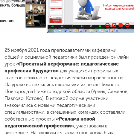
ENG
SPN
CHI
Приемная
25 ноября 2021 года преподавателями кафедрами
комиссия
общей и социальной педагогики был проведен он-лайн
+7 (831) 262-26-20
урок
«Проектный перформанс: педагогические
профессии будущего»
для учащихся профильных
классов психолого-педагогической направленности.
На уроке встретились школьники из школ Нижнего
Новгорода и Нижегородской области (Урень, Семенов,
Павлово, Кстово). В игровой форме участники
знакомились с новыми педагогическими
специальностями, в смешанных командах составляли
собственные проекты
«Реклама новой
педагогической профессии»
, участвовали в
викторине. На заключительном этапе урока была