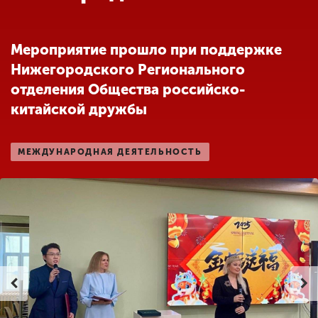
Обучение
Мероприятие прошло при поддержке
Наука
Нижегородского Регионального
отделения Общества российско-
Международная
китайской дружбы
деятельность
МЕЖДУНАРОДНАЯ ДЕЯТЕЛЬНОСТЬ
Другие виды
деятельности
Студенческая жизнь
Сведения об
образовательной
организации