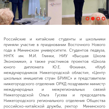
ENG
SPN
CHI
Российские и китайские студенты и школьники
Приемная
комиссия
приняли участие в праздновании Восточного Нового
+7 (831) 262-26-20
года в Мининском университете. Студентов педвуза,
ННГК им. М.И. Глинки, НИУ «Высшая Школа
Экономики», а также участников проектов «Школа
юного дипломата Ю.Е. Фокина», «Клуб
международников Нижегородской области», «Центр
школьных инициатив стран БРИКС» и представители
нижегородского отделения ОРКД поздравили министр
международных и межрегиональных связей
Нижегородской Ольга Гусева и председатель
Нижегородского регионального отделения Общества
российско-китайской дружбы, ректор Мининского