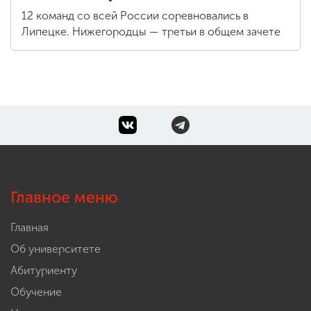
12 команд со всей России соревновались в
Липецке. Нижегородцы — третьи в общем зачете
Главное меню
Главная
Об университете
Абитуриенту
Обучение