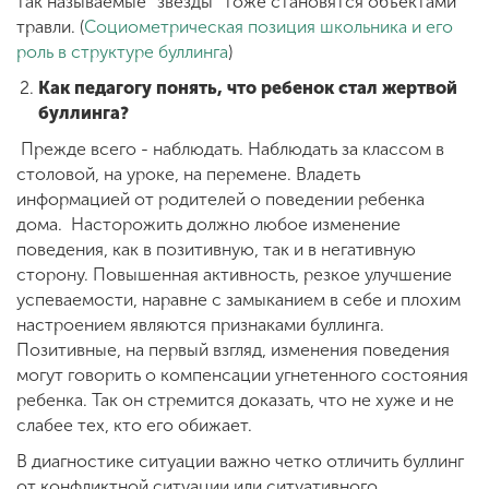
так называемые “звезды” тоже становятся объектами
травли. (
Социометрическая позиция школьника и его
роль в структуре буллинга
)
Как педагогу понять, что ребенок стал жертвой
буллинга?
Прежде всего - наблюдать. Наблюдать за классом в
столовой, на уроке, на перемене. Владеть
информацией от родителей о поведении ребенка
дома. Насторожить должно любое изменение
поведения, как в позитивную, так и в негативную
сторону. Повышенная активность, резкое улучшение
успеваемости, наравне с замыканием в себе и плохим
настроением являются признаками буллинга.
Позитивные, на первый взгляд, изменения поведения
могут говорить о компенсации угнетенного состояния
ребенка. Так он стремится доказать, что не хуже и не
слабее тех, кто его обижает.
В диагностике ситуации важно четко отличить буллинг
от конфликтной ситуации или ситуативного