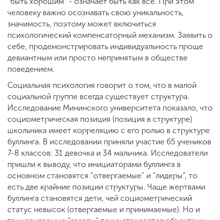
“быть хорошим” - означает быть как все. При этом
человеку важно осознавать свою уникальность,
значимость, поэтому может включиться
психологический компенсаторный механизм. Заявить о
себе, продемонстрировать индивидуальность проще
девиантным или просто непринятым в обществе
поведением.
Социальная психология говорит о том, что в малой
социальной группе всегда существует структура.
Исследование Мининского университета показало, что
социометрическая позиция (позиция в структуре)
школьника имеет корреляцию с его ролью в структуре
буллинга. В исследовании приняли участие 65 учеников
7-8 классов: 31 девочка и 34 мальчика. Исследователи
пришли к выводу, что инициаторами буллинга в
основном становятся “отвергаемые” и “лидеры”, то
есть две крайние позиции структуры. Чаще жертвами
буллинга становятся дети, чей социометрический
статус невысок (отвергаемые и принимаемые). Но и