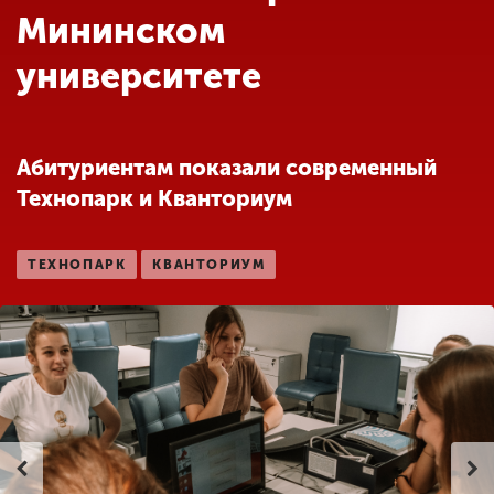
Обучение
Мининском
университете
Наука
Международная
Абитуриентам показали современный
деятельность
Технопарк и Кванториум
Другие виды
ТЕХНОПАРК
КВАНТОРИУМ
деятельности
Студенческая жизнь
Сведения об
образовательной
организации