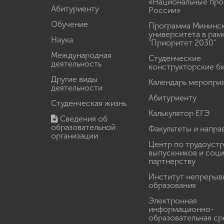
«Национальные про
Абитуриенту
России»
Обучение
Программа Мининс
университета в рам
Наука
"Приоритет 2030"
Международная
Студенческие
деятельность
конструкторские б
Другие виды
Календарь меропри
деятельности
Абитуриенту
Студенческая жизнь
Калькулятор ЕГЭ
Сведения об
образовательной
Факультеты и напра
организации
Центр по трудоуст
выпускников и соц
партнерству
Институт непрерыв
образования
Электронная
информационно-
образовательная ср