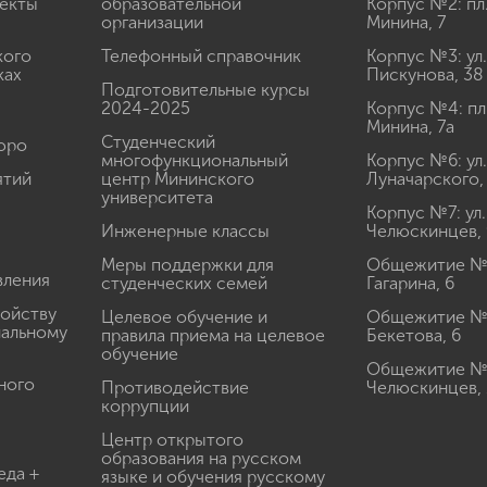
екты
образовательной
Корпус №2: пл
организации
Минина, 7
кого
Телефонный справочник
Корпус №3: ул.
ках
Пискунова, 38
Подготовительные курсы
2024-2025
Корпус №4: пл
Минина, 7а
Студенческий
юро
многофункциональный
Корпус №6: ул.
ятий
центр Мининского
Луначарского,
университета
Корпус №7: ул.
Инженерные классы
Челюскинцев, 
Меры поддержки для
Общежитие № 1
вления
студенческих семей
Гагарина, 6
ройству
Целевое обучение и
Общежитие № 2
иальному
правила приема на целевое
Бекетова, 6
обучение
Общежитие № 3
ного
Противодействие
Челюскинцев, 
коррупции
Центр открытого
образования на русском
еда +
языке и обучения русскому