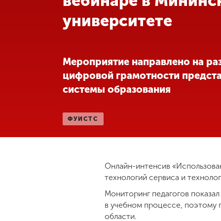
вебинаре в Мининс
университете
Международная
деятельность
Другие виды
Мероприятие направлено на ра
деятельности
цифровой грамотности предст
системы образования
Студенческая
жизнь
ФУИСТС
Сведения об
образовательной
организации
Онлайн-интенсив «Использова
технологий сервиса и техноло
Приемная
Мониторинг педагогов показа
комиссия
в учебном процессе, поэтому 
+7 (831) 262-26-20
области.