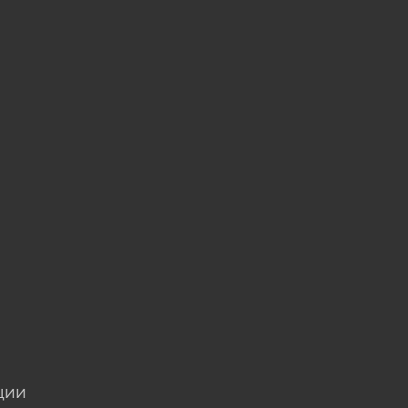
u
ции