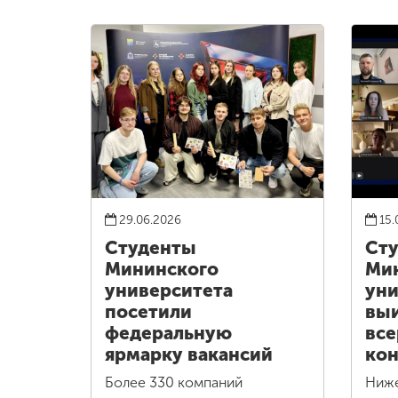
29.06.2026
15.
Студенты
Ст
Мининского
Ми
университета
уни
посетили
выи
федеральную
все
ярмарку вакансий
кон
Более 330 компаний
Ниж