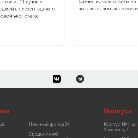
бизнес искали ответы на
ентов из 11 вузов и
вызовы новой экономики
еджей в презентациях о
овой экономике
лки
Корпуса
ый
Научный форсайт
Корпус №1: ул.
Ульянова, 1
Сведения об