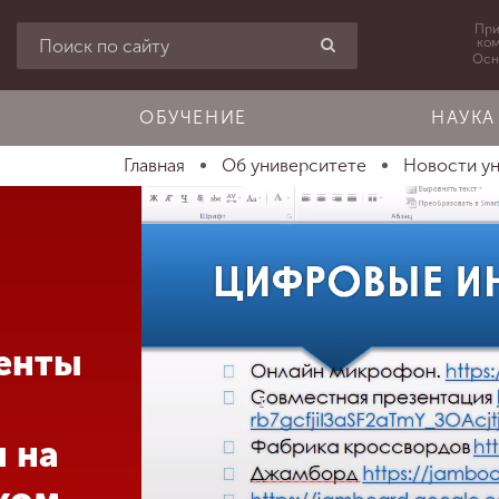
При
ко
Осн
ОБУЧЕНИЕ
НАУКА
Главная
Об университете
Новости у
енты
 на