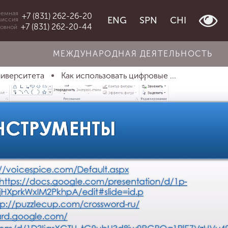
емная
+7 (831) 262-26-20
ENG
SPN
CHI
миссия
+7 (831) 262-20-44
овной
МЕЖДУНАРОДНАЯ ДЕЯТЕЛЬНОСТЬ
ниверситета
Как использовать цифровые ...