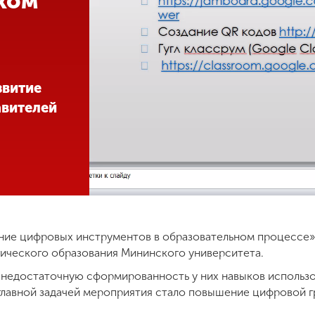
ком
звитие
авителей
ние цифровых инструментов в образовательном процессе»
гического образования Мининского университета.
л недостаточную сформированность у них навыков использ
главной задачей мероприятия стало повышение цифровой г