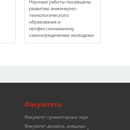
Научные работы посвящены
развитию инженерно-
технологического
образования и
профессиональному
самоопределению молодежи
Факультеты
Факультет гуманитарных наук
Факультет дизайна, изящных