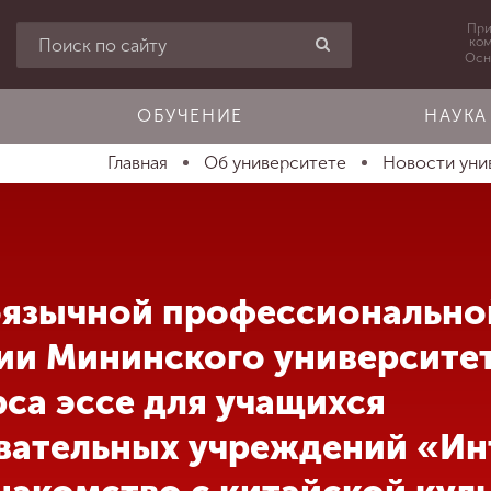
При
ко
Осн
ОБУЧЕНИЕ
НАУКА
Главная
Об университете
Новости уни
оязычной профессионально
и Мининского университет
рса эссе для учащихся
вательных учреждений «Ин