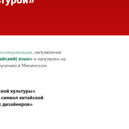
ьтурой»
 коммуникации
, направления
айский) язык»
и направлен на
обучению в Мининском
ской культуры»
,
 символ китайской
х дизайнеров»
.