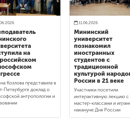
06.2026
11.06.2026
подаватель
Мининский
нинского
университет
верситета
познакомил
тупила на
иностранных
российском
студентов с
лософском
традиционной
грессе
культурой народо
России в 21 веке
яна Козлова представила в
т-Петербурге доклад о
Участники посетили
софской антропологии и
интерактивную лекцию с
зовании
мастер-классами и играм
накануне Дня России