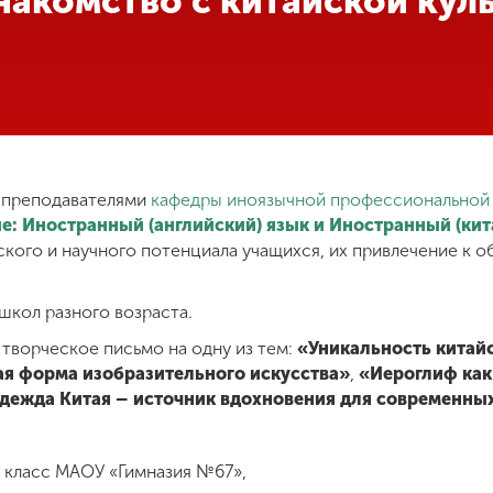
знакомство с китайской кул
 преподавателями
кафедры иноязычной профессиональной
е: Иностранный (английский) язык и Иностранный (кит
ского и научного потенциала учащихся, их привлечение к 
школ разного возраста.
творческое письмо на одну из тем:
«Уникальность китай
ая форма изобразительного искусства»
,
«Иероглиф как
дежда Китая – источник вдохновения для современны
0 класс МАОУ «Гимназия №67»,