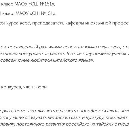
 5 класс МАОУ «СШ №151»,
 4 класс МАОУ «СШ №151».
 конкурса эссе, преподаватель кафедры иноязычной профе
ов, посвященный различным аспектам языка и культуры, ст
м число конкурсантов растет. В этом году помимо учеников
 совсем юные любители китайского языка».
 конкурса, член жюри:
ервых, помогают выявить и развить способности школьнико
ть учащихся изучать китайский язык и культуру, повышает
условиях постоянного развития российско-китайских отнош