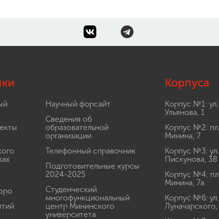
лки
Корпуса
ый
Научный форсайт
Корпус №1: ул.
Ульянова, 1
Сведения об
екты
образовательной
Корпус №2: пл
организации
Минина, 7
кого
Телефонный справочник
Корпус №3: ул.
ках
Пискунова, 38
Подготовительные курсы
2024-2025
Корпус №4: пл
Минина, 7а
Студенческий
юро
многофункциональный
Корпус №6: ул.
ятий
центр Мининского
Луначарского,
университета