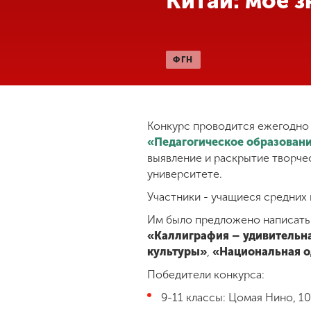
Китай: мое 
Международная
деятельность
ФГН
Другие виды
деятельности
Конкурс проводится ежегодно
Студенческая
«Педагогическое образовани
жизнь
выявление и раскрытие творче
университете.
Участники - учащиеся средних 
Сведения об
образовательной
Им было предложено написать 
организации
«Каллиграфия – удивительн
культуры»
,
«Национальная о
Приемная
Победители конкурса:
комиссия
+7 (831) 262-26-20
9-11 классы: Цомая Нино, 1