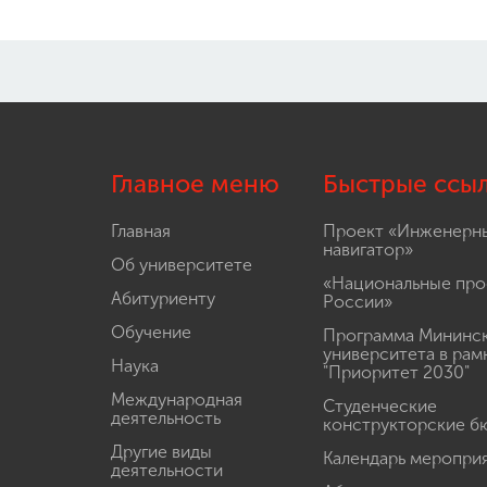
Главное меню
Быстрые ссы
Главная
Проект «Инженерн
навигатор»
Об университете
«Национальные про
Абитуриенту
России»
Обучение
Программа Мининс
университета в рам
Наука
"Приоритет 2030"
Международная
Студенческие
деятельность
конструкторские б
Другие виды
Календарь меропри
деятельности