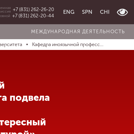
емная
+7 (831) 262-26-20
ENG
SPN
CHI
миссия
+7 (831) 262-20-44
овной
МЕЖДУНАРОДНАЯ ДЕЯТЕЛЬНОСТЬ
верситета
Кафедра иноязычной професс...
й
а подвела
тересный