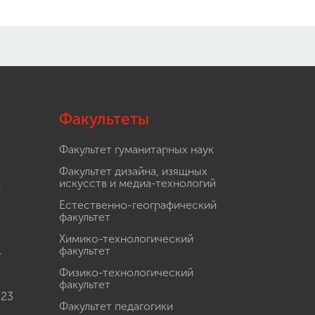
Факультеты
Факультет гуманитарных наук
Факультет дизайна, изящных
.
искусств и медиа-технологий
Естественно-географический
факультет
Химико-технологический
.
факультет
Физико-технологический
факультет
 23
Факультет педагогики