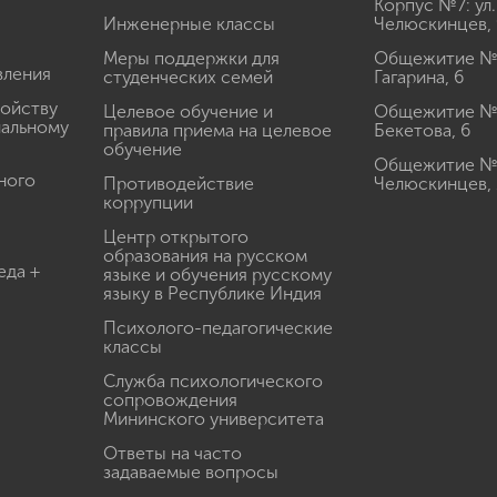
Корпус №7: ул.
Инженерные классы
Челюскинцев, 
Меры поддержки для
Общежитие № 1
вления
студенческих семей
Гагарина, 6
ройству
Целевое обучение и
Общежитие № 2
иальному
правила приема на целевое
Бекетова, 6
обучение
Общежитие № 3
ного
Противодействие
Челюскинцев, 
коррупции
Центр открытого
образования на русском
еда +
языке и обучения русскому
языку в Республике Индия
Психолого-педагогические
классы
Служба психологического
сопровождения
Мининского университета
Ответы на часто
задаваемые вопросы