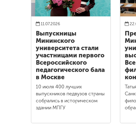
11.07.2026
22.
Выпускницы
Пре
Мининского
Ми
университета стали
уни
участницами первого
выс
Всероссийского
Все
педагогического бала
фи
в Москве
кон
10 июля 400 лучших
Тать
выпускников педвузов страны
Санк
собрались в историческом
фило
здании МПГУ
обра