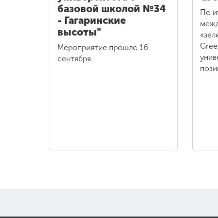
базовой школой №34
По и
- Гагаринские
межд
высоты"
«зел
Gree
Мероприятие прошло 16
унив
сентября.
пози