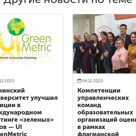
12.2020
04.12.2020
нинский
Компетенции
верситет улучшил
управленческих
иции в
команд
ждународном
образовательных
тинге «зеленых»
организаций оцен
ов — UI
в рамках
enMetric
флагманской