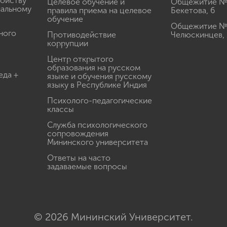
ройству
Целевое обучение и
Общежитие № 2
иальному
правила приема на целевое
Бекетова, 6
обучение
Общежитие № 3
ного
Противодействие
Челюскинцев, 
коррупции
Центр открытого
образования на русском
еда +
языке и обучения русскому
языку в Республике Индия
Психолого-педагогические
классы
Служба психологического
сопровождения
Мининского университета
Ответы на часто
задаваемые вопросы
© 2026 Мининский Университет.