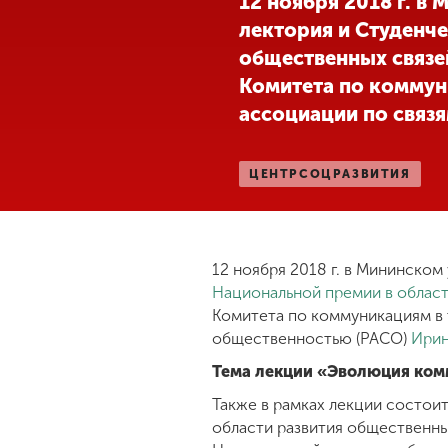
12 ноября 2018 г. в
лектория и Студенче
Международная
деятельность
общественных связе
Комитета по коммун
ассоциации по связ
Другие виды
деятельности
ЦЕНТРСОЦРАЗВИТИЯ
Студенческая
жизнь
12 ноября 2018 г. в Мининском
Сведения об
Национальной премии в област
образовательной
Комитета по коммуникациям в
организации
общественностью (РАСО)
Ирин
Тема лекции «Эволюция ком
Приемная
Также в рамках лекции состои
комиссия
области развития общественны
+7 (831) 262-26-20