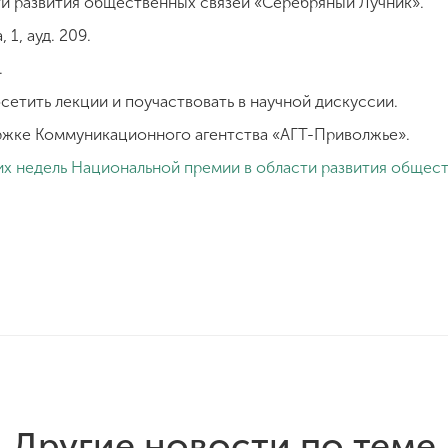
и развития общественных связей «Серебряный Лучник».
 1, ауд. 209.
.
етить лекции и поучаствовать в научной дискуссии.
ржке Коммуникационного агентства «АГТ-Приволжье».
х недель Национальной премии в области развития общес
Другие новости по теме