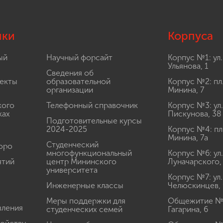
лки
Корпуса
ый
Научный форсайт
Корпус №1: ул.
Ульянова, 1
Сведения об
екты
образовательной
Корпус №2: пл
организации
Минина, 7
кого
Телефонный справочник
Корпус №3: ул.
ках
Пискунова, 38
Подготовительные курсы
2024-2025
Корпус №4: пл
Минина, 7а
Студенческий
юро
многофункциональный
Корпус №6: ул.
ятий
центр Мининского
Луначарского,
университета
Корпус №7: ул.
Инженерные классы
Челюскинцев, 
Меры поддержки для
Общежитие № 1
вления
студенческих семей
Гагарина, 6