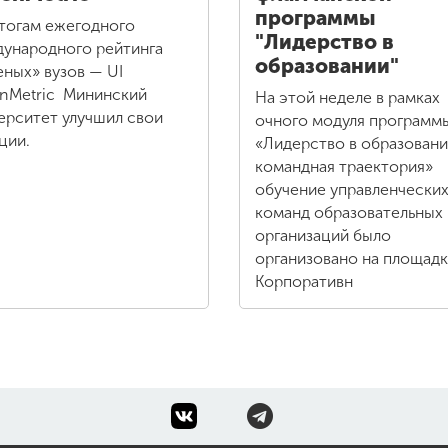
программы
тогам ежегодного
"Лидерство в
ународного рейтинга
образовании"
еных» вузов — UI
nMetric Мининский
На этой неделе в рамках
ерситет улучшил свои
очного модуля программ
ции.
«Лидерство в образовани
командная траектория»
обучение управленчески
команд образовательных
организаций было
организовано на площад
Корпоративн