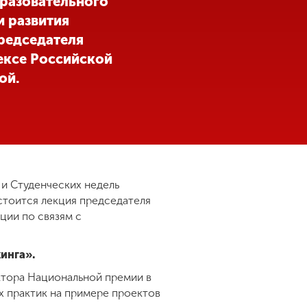
бразовательного
и развития
редседателя
ексе Российской
ой.
 и Студенческих недель
тоится лекция председателя
ции по связям с
инга».
ктора Национальной премии в
х практик на примере проектов