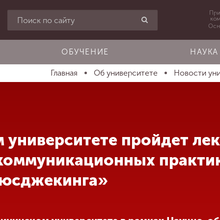
При
ко
Осн
ОБУЧЕНИЕ
НАУКА
Главная
Об университете
Новости ун
 университете пройдет лек
оммуникационных практик:
ьюсджекинга»