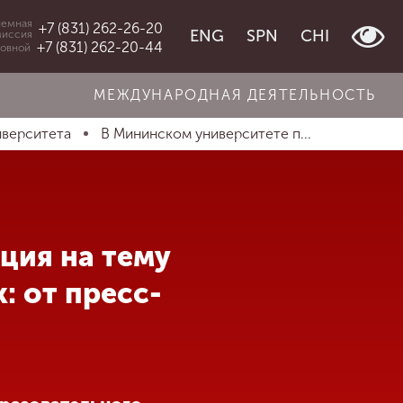
емная
+7 (831) 262-26-20
ENG
SPN
CHI
миссия
+7 (831) 262-20-44
овной
МЕЖДУНАРОДНАЯ ДЕЯТЕЛЬНОСТЬ
иверситета
В Мининском университете п...
ция на тему
 от пресс-