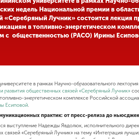
 Мининском университете в рамках Научно-о
ских недель Национальной премии в област
й «Серебряный Лучник» состоится лекция п
икациям в топливно-энергетическом компл
ям с общественностью (РАСО) Ирины Есипов
 университете в рамках Научно-образовательного лектория
и развития общественных связей «Серебряный Лучник»
сос
 топливно-энергетическом комплексе Российской ассоциа
ы Есиповой
.
муникационных практик: от пресс-релиза до ньюсджек
тся выступление Надежды Явдолюк, исполнительного дире
х связей «Серебряный Лучник» на тему «Интеграция лучши