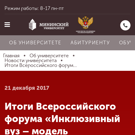
Режим работы: 8-17 пн-пт
ОБ УНИВЕРСИТЕТЕ
АБИТУРИЕНТУ
ОБУЧ
Главная
Об университете
Новости университета
Итоги Всероссийского форум...
Главная
21 декабря 2017
Об университете
Итоги Всероссийского
Абитуриенту
форума «Инклюзивный
вуз – модель