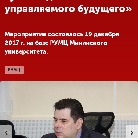
Обучение
управляемого будущего»
Наука
Мероприятие состоялось 19 декабря
2017 г. на базе РУМЦ Мининского
Международная
деятельность
университета.
РУМЦ
Другие виды
деятельности
Студенческая жизнь
Сведения об
образовательной
организации