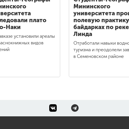
нинского
Мининского
верситета
университета пр
ледовали плато
полевую практику
о-Наки
байдарках по реке
Линда
авказе установили ареалы
раснокнижных видов
Отработали навыки водн
ений
туризма и преодолели за
в Семеновском районе