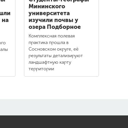
Мининского
ошли
университета
 на
изучили почвы у
озера Подборное
Комплексная полевая
практика прошла в
ого
Сосновском округе, её
валы
результаты детализируют
ландшафтную карту
территории