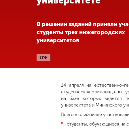
университете
Международная
деятельность
В решении заданий приняли уча
студенты трех нижегородских
Другие виды
университетов
деятельности
ЕГФ
Студенческая
жизнь
Сведения об
14 апреля на естественно-г
образовательной
студенческая олимпиада по ту
организации
на базе которых ведется п
университета и Мининского ун
Приемная
Всего в олимпиаде участвовали
комиссия
+7 (831) 262-26-20
студенты, обучающиеся на с