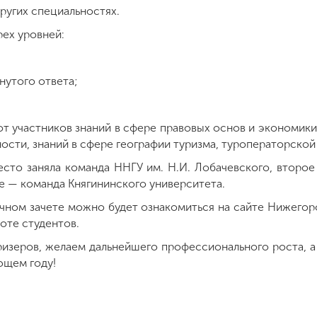
ругих специальностях.
рех уровней:
нутого ответа;
от участников знаний в сфере правовых основ и экономики
ости, знаний в сфере географии туризма, туроператорской
есто заняла команда ННГУ им. Н.И. Лобачевского, второ
те — команда Княгининского университета.
ичном зачете можно будет ознакомиться на сайте Нижего
оте студентов.
изеров, желаем дальнейшего профессионального роста, а
ющем году!