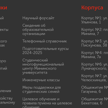
лки
Корпуса
ый
Научный форсайт
Корпус №1: ул.
Ульянова, 1
Сведения об
екты
образовательной
Корпус №2: пл
организации
Минина, 7
кого
Телефонный справочник
Корпус №3: ул.
ках
Пискунова, 38
Подготовительные курсы
2024-2025
Корпус №4: пл
Минина, 7а
Студенческий
юро
многофункциональный
Корпус №6: ул.
ятий
центр Мининского
Луначарского,
университета
Корпус №7: ул.
Инженерные классы
Челюскинцев, 
Меры поддержки для
Общежитие № 1
вления
студенческих семей
Гагарина, 6
ройству
Целевое обучение и
Общежитие № 2
иальному
правила приема на целевое
Бекетова, 6
обучение