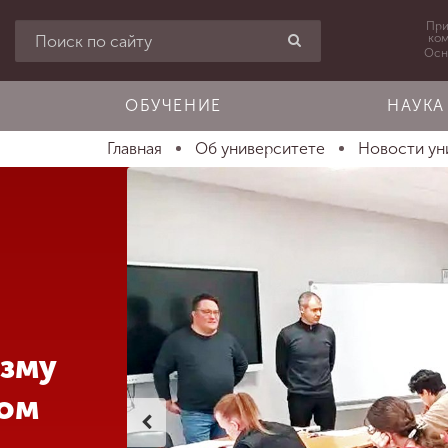
При
ко
Осн
ОБУЧЕНИЕ
НАУКА
Главная
Об университете
Новости ун
изму
ком