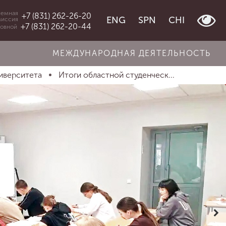
емная
+7 (831) 262-26-20
ENG
SPN
CHI
миссия
+7 (831) 262-20-44
овной
МЕЖДУНАРОДНАЯ ДЕЯТЕЛЬНОСТЬ
иверситета
Итоги областной студенческ...