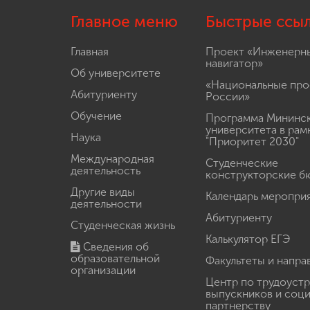
Главное меню
Быстрые ссы
Главная
Проект «Инженерн
навигатор»
Об университете
«Национальные про
Абитуриенту
России»
Обучение
Программа Мининс
университета в рам
Наука
"Приоритет 2030"
Международная
Студенческие
деятельность
конструкторские б
Другие виды
Календарь меропри
деятельности
Абитуриенту
Студенческая жизнь
Калькулятор ЕГЭ
Сведения об
образовательной
Факультеты и напра
организации
Центр по трудоуст
выпускников и соц
партнерству