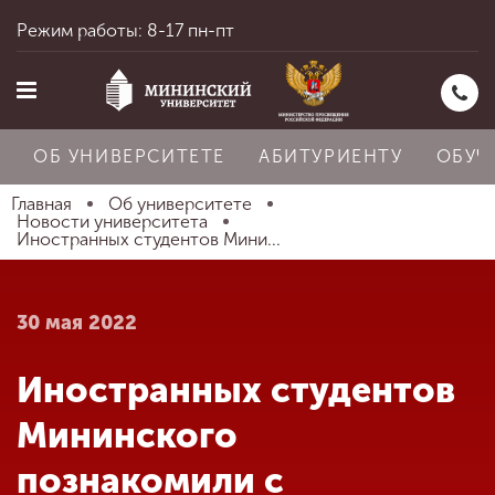
Режим работы: 8-17 пн-пт
ОБ УНИВЕРСИТЕТЕ
АБИТУРИЕНТУ
ОБУЧ
Главная
Об университете
Новости университета
Иностранных студентов Мини...
Главная
30 мая 2022
Об университете
Иностранных студентов
Абитуриенту
Мининского
познакомили с