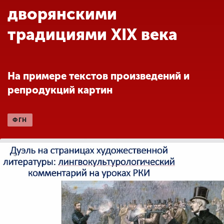
Обучение
дворянскими
традициями XIX века
Наука
Международная
На примере текстов произведений и
деятельность
репродукций картин
Другие виды
ФГН
деятельности
Студенческая жизнь
Сведения об
образовательной
организации