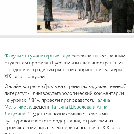
ENG
SPN
CHI
Приемная
комиссия
Факультет гуманитарных наук
рассказал иностранным
+7 (831) 262-26-20
студентам профиля «Русский язык как иностранный»
об одной из традиции русской дворянской культуры
XIX века – о дуэли.
Онлайн встречу «Дуэль на страницах художественной
литературы: лингвокультурологический комментарий
на уроках РКИ», провели преподаватель
Галина
Мельникова
, доцент
Татьяна Шевелева
и
Анна
Латухина
. Студентов познакомили с текстами
культурологического содержания, отрывками из
произведений писателей первой половины XIX века