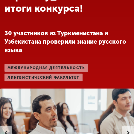
Обучение
итоги конкурса!
Наука
30 участников из Туркменистана и
Узбекистана проверили знание русского
Международная
деятельность
языка
МЕЖДУНАРОДНАЯ ДЕЯТЕЛЬНОСТЬ
Другие виды
деятельности
ЛИНГВИСТИЧЕСКИЙ ФАКУЛЬТЕТ
Студенческая жизнь
Сведения об
образовательной
организации