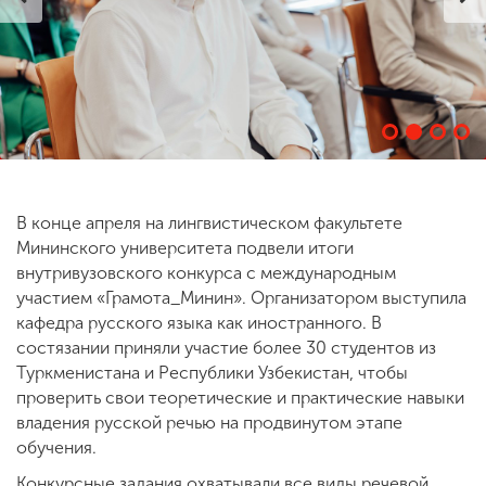
ENG
SPN
CHI
Приемная
комиссия
+7 (831) 262-26-20
В конце апреля на лингвистическом факультете
Мининского университета подвели итоги
внутривузовского конкурса с международным
участием «Грамота_Минин». Организатором выступила
кафедра русского языка как иностранного. В
состязании приняли участие более 30 студентов из
Туркменистана и Республики Узбекистан, чтобы
проверить свои теоретические и практические навыки
владения русской речью на продвинутом этапе
обучения.
Конкурсные задания охватывали все виды речевой