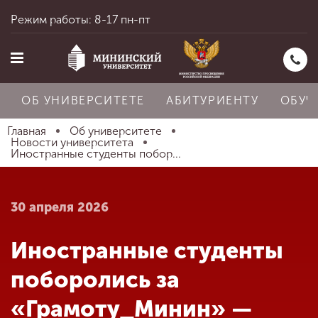
Режим работы: 8-17 пн-пт
ОБ УНИВЕРСИТЕТЕ
АБИТУРИЕНТУ
ОБУЧ
Главная
Об университете
Новости университета
Иностранные студенты побор...
Главная
30 апреля 2026
Об университете
Иностранные студенты
Абитуриенту
поборолись за
«Грамоту_Минин» —