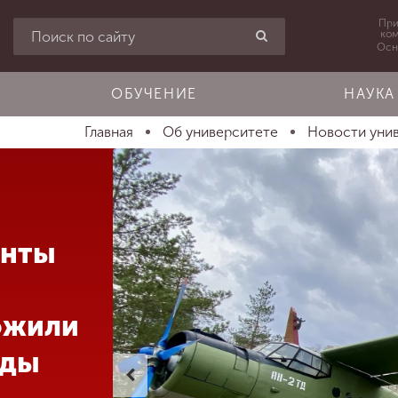
При
ко
Осн
ОБУЧЕНИЕ
НАУКА
Главная
Об университете
Новости уни
енты
ожили
еды