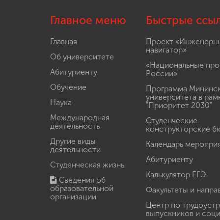
Главное меню
Быстрые ссы
Главная
Проект «Инженерн
навигатор»
Об университете
«Национальные про
Абитуриенту
России»
Обучение
Программа Мининс
университета в рам
Наука
"Приоритет 2030"
Международная
Студенческие
деятельность
конструкторские б
Другие виды
Календарь меропри
деятельности
Абитуриенту
Студенческая жизнь
Калькулятор ЕГЭ
Сведения об
образовательной
Факультеты и напра
организации
Центр по трудоуст
выпускников и соц