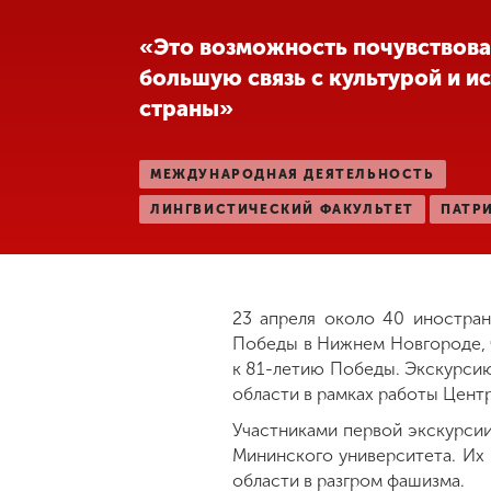
Международная
«Это возможность почувствова
деятельность
большую связь с культурой и и
страны»
Другие виды
деятельности
МЕЖДУНАРОДНАЯ ДЕЯТЕЛЬНОСТЬ
ЛИНГВИСТИЧЕСКИЙ ФАКУЛЬТЕТ
ПАТР
Студенческая
жизнь
Сведения об
23 апреля около 40 иностран
образовательной
Победы в Нижнем Новгороде, 
организации
к 81-летию Победы. Экскурси
области в рамках работы Цент
Участниками первой экскурсии
Приемная
комиссия
Мининского университета. Их 
+7 (831) 262-26-20
области в разгром фашизма.