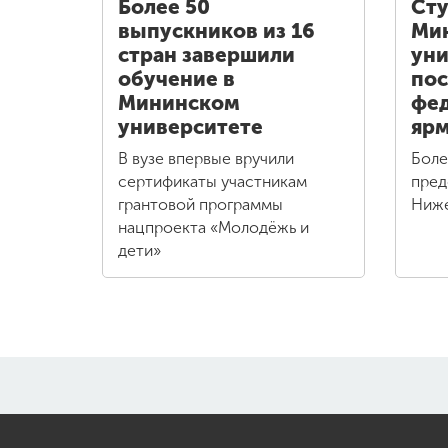
Более 50
Ст
выпускников из 16
Ми
стран завершили
уни
обучение в
пос
Мининском
фе
университете
ярм
В вузе впервые вручили
Боле
сертификаты участникам
пред
грантовой программы
Ниже
нацпроекта «Молодёжь и
дети»