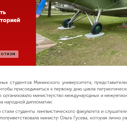
ть
сторией
ИОТИЗМ
ных студентов Мининского университета, представителей
чтобы присоединиться к первому дню цикла патриотическ
ю организовало министерство международных и межрегио
ра народной дипломатии.
 стали студенты лингвистического факультета и слушател
поприветствовала министр Ольга Гусева, которая лично ра