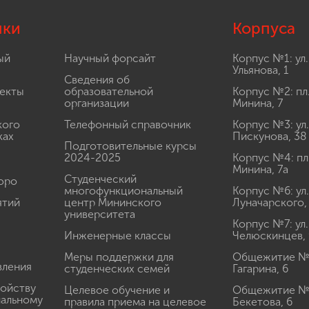
лки
Корпуса
ый
Научный форсайт
Корпус №1: ул.
Ульянова, 1
Сведения об
екты
образовательной
Корпус №2: пл
организации
Минина, 7
кого
Телефонный справочник
Корпус №3: ул.
ках
Пискунова, 38
Подготовительные курсы
2024-2025
Корпус №4: пл
Минина, 7а
Студенческий
юро
многофункциональный
Корпус №6: ул.
ятий
центр Мининского
Луначарского,
университета
Корпус №7: ул.
Инженерные классы
Челюскинцев, 
Меры поддержки для
Общежитие № 1
вления
студенческих семей
Гагарина, 6
ройству
Целевое обучение и
Общежитие № 2
иальному
правила приема на целевое
Бекетова, 6