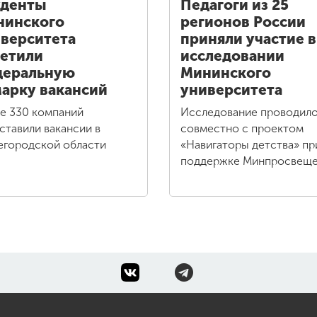
уденты
Педагоги из 25
нинского
регионов России
верситета
приняли участие в
етили
исследовании
деральную
Мининского
арку вакансий
университета
е 330 компаний
Исследование проводил
ставили вакансии в
совместно с проектом
городской области
«Навигаторы детства» пр
поддержке Минпросвещ