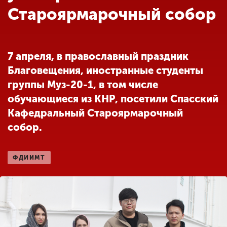
Обучение
Староярмарочный собор
Наука
7 апреля, в православный праздник
Благовещения, иностранные студенты
Международная
деятельность
группы Муз-20-1, в том числе
обучающиеся из КНР, посетили Спасский
Кафедральный Староярмарочный
Другие виды
собор.
деятельности
ФДИИМТ
Студенческая жизнь
Сведения об
образовательной
организации