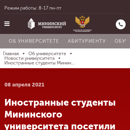
Режим работы: 8-17 пн-пт
ОБ УНИВЕРСИТЕТЕ
АБИТУРИЕНТУ
ОБУЧ
Главная
Об университете
Новости университета
Иностранные студенты Минин...
Главная
08 апреля 2021
Об университете
Иностранные студенты
Абитуриенту
Мининского
университета посетили