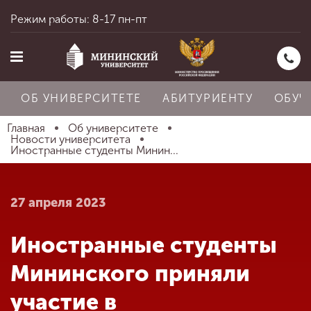
Режим работы: 8-17 пн-пт
ОБ УНИВЕРСИТЕТЕ
АБИТУРИЕНТУ
ОБУЧ
Главная
Об университете
Новости университета
Иностранные студенты Минин...
Главная
27 апреля 2023
Об университете
Иностранные студенты
Абитуриенту
Мининского приняли
участие в