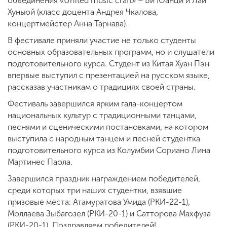
объединения «United music craft» – Би Юанци и Лай
Хуньюй (класс доцента Андрея Чкалова,
концертмейстер Анна Тарнава).
В фестивале приняли участие не только студенты
основных образовательных программ, но и слушатели
подготовительного курса. Студент из Китая Хуан Пэн
впервые выступил с презентацией на русском языке,
рассказав участникам о традициях своей страны.
Фестиваль завершился ярким гала-концертом
национальных культур с традиционными танцами,
песнями и сценическими постановками, на котором
выступила с народным танцем и песней студентка
подготовительного курса из Колумбии Сориано Лина
Мартинес Паола.
Завершился праздник награждением победителей,
среди которых три наших студентки, взявшие
призовые места: Атамуратова Умида (РКИ-22-1),
Моллаева Зыбагозел (РКИ-20-1) и Сатторова Махфуза
(РКИ-20-1). Поздравляем победителей!