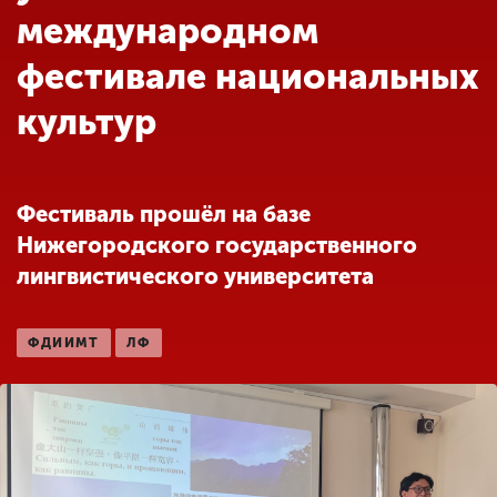
Обучение
международном
фестивале национальных
Наука
культур
Международная
деятельность
Фестиваль прошёл на базе
Нижегородского государственного
Другие виды
лингвистического университета
деятельности
ФДИИМТ
ЛФ
Студенческая жизнь
Сведения об
образовательной
организации