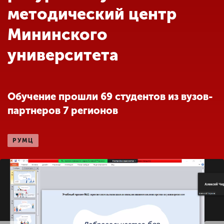
Обучение
методический центр
Мининского
Наука
университета
Международная
деятельность
Обучение прошли 69 студентов из вузов-
партнеров 7 регионов
Другие виды
деятельности
РУМЦ
Студенческая жизнь
Сведения об
образовательной
организации