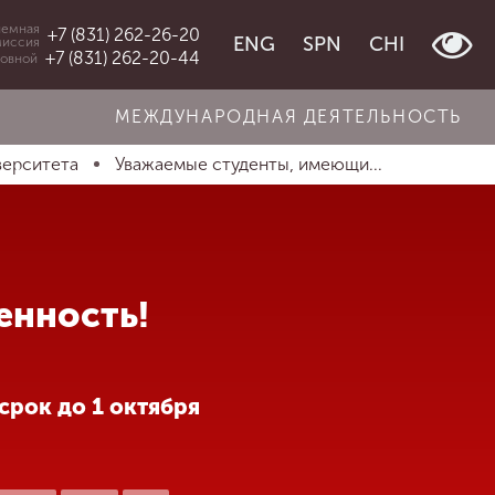
емная
+7 (831) 262-26-20
ENG
SPN
CHI
миссия
+7 (831) 262-20-44
овной
МЕЖДУНАРОДНАЯ ДЕЯТЕЛЬНОСТЬ
верситета
Уважаемые студенты, имеющи...
енность!
срок до 1 октября