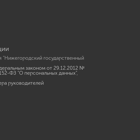
u
ции
я "Нижегородский государственный
еральным законом от 29.12.2012 №
152-ФЗ "О персональных данных"
,
ера руководителей