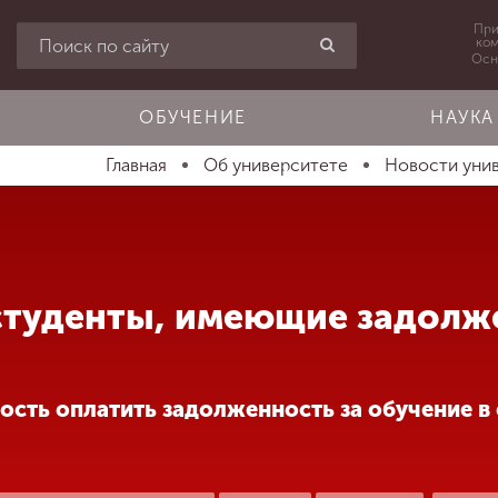
При
ко
Осн
ОБУЧЕНИЕ
НАУКА
Главная
Об университете
Новости уни
туденты, имеющие задолж
сть оплатить задолженность за обучение в 