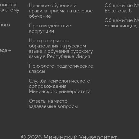
ройству
Целевое обучение и
Общежитие № 2
иальному
правила приема на целевое
Бекетова, 6
обучение
Общежитие № 3
ного
Противодействие
Челюскинцев, 
коррупции
Центр открытого
образования на русском
еда +
языке и обучения русскому
языку в Республике Индия
Психолого-педагогические
классы
Служба психологического
сопровождения
Мининского университета
Ответы на часто
задаваемые вопросы
© 2026 Мининский Университет.