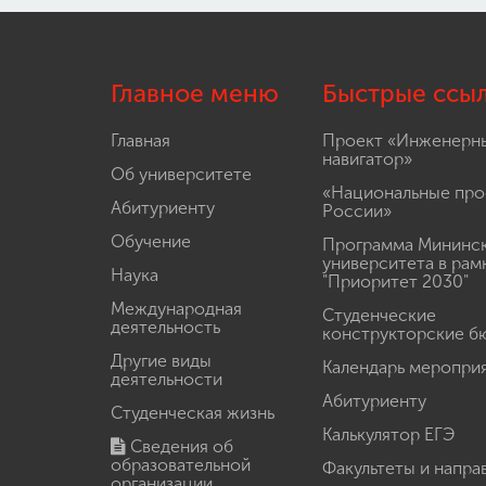
Главное меню
Быстрые ссы
Главная
Проект «Инженерн
навигатор»
Об университете
«Национальные про
Абитуриенту
России»
Обучение
Программа Мининс
университета в рам
Наука
"Приоритет 2030"
Международная
Студенческие
деятельность
конструкторские б
Другие виды
Календарь меропри
деятельности
Абитуриенту
Студенческая жизнь
Калькулятор ЕГЭ
Сведения об
образовательной
Факультеты и напра
организации