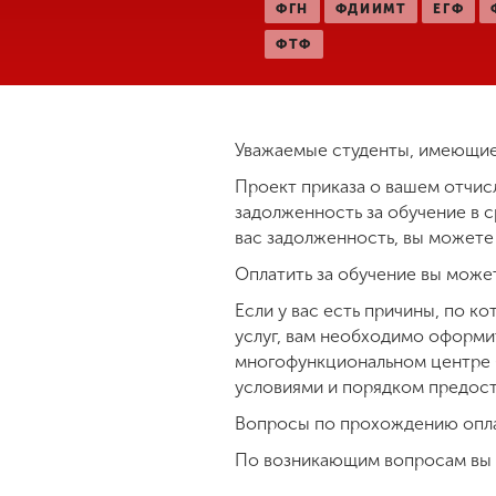
ФГН
ФДИИМТ
ЕГФ
Международная
ФТФ
деятельность
Другие виды
Уважаемые студенты, имеющие
деятельности
Проект приказа о вашем отчис
задолженность за обучение в ср
Студенческая
вас задолженность, вы можете
жизнь
Оплатить за обучение вы може
Если у вас есть причины, по к
Сведения об
услуг, вам необходимо оформи
образовательной
организации
многофункциональном центре (ул
условиями и порядком предос
Вопросы по прохождению оплаты
Приемная
комиссия
По возникающим вопросам вы 
+7 (831) 262-26-20