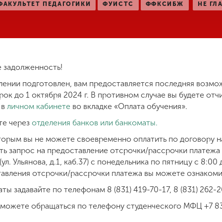
ФАКУЛЬТЕТ ПЕДАГОГИКИ
ФУИСТС
ФФКСИБЖ
НЕ ГЛ
 задолженность!
лении подготовлен, вам предоставляется последняя возмо
ок до 1 октября 2024 г. В противном случае вы будете отчи
 в
личном кабинете
во вкладке «Оплата обучения».
те через
отделения банков или банкоматы.
оторым вы не можете своевременно оплатить по договору н
ть запрос на предоставление отсрочки/рассрочки платежа
. Ульянова, д.1, каб.37) с понедельника по пятницу с 8:00 д
тавления отсрочки/рассрочки платежа вы можете ознаком
 задавайте по телефонам 8 (831) 419-70-17, 8 (831) 262-20
можете обращаться по телефону студенческого МФЦ +7 83