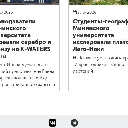
07.2026
27.07.2026
подаватели
Студенты-геогра
нинского
Мининского
верситета
университета
оевали серебро и
исследовали плат
нзу на X-WATERS
Лаго-Наки
га
На Кавказе установили а
13 краснокнижных видов
нт Ирина Бурханова и
растений
ший преподаватель Елена
орьева вошли в тройку
еров юбилейного заплыва