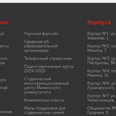
лки
Корпуса
ый
Научный форсайт
Корпус №1: ул.
Ульянова, 1
Сведения об
екты
образовательной
Корпус №2: пл
организации
Минина, 7
кого
Телефонный справочник
Корпус №3: ул.
ках
Пискунова, 38
Подготовительные курсы
2024-2025
Корпус №4: пл
Минина, 7а
Студенческий
юро
многофункциональный
Корпус №6: ул.
ятий
центр Мининского
Луначарского,
университета
Корпус №7: ул.
Инженерные классы
Челюскинцев, 
Меры поддержки для
Общежитие № 1
вления
студенческих семей
Гагарина, 6