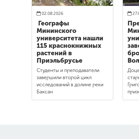
02.08.2026
27.
Географы
Пре
Мининского
Ми
университета нашли
уни
115 краснокнижных
зав
растений в
бро
Приэльбрусье
Вол
Студенты и преподаватели
Доце
завершили второй цикл
стар
исследований в долине реки
Григ
Баксан
приз