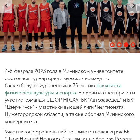
ENG
SPN
CHI
Приемная
комиссия
+7 (831) 262-26-20
4-5 февраля 2023 года в Мининском университете
состоялся турнир среди мужских команд по
баскетболу, приуроченный к 75-летию
факультета
физической культуры и спорта
. В серии матчей приняли
участие команды СШОР НГСХА, БК “Автозаводец” и БК
“Дзержинск” - участники высшей лиги Чемпионата
Нижегородской области, а также сборная Мининского
университета.
Участников соревнований поприветствовал игрок БК
“Пари Нижний Новгород”, кандидат в сборную России