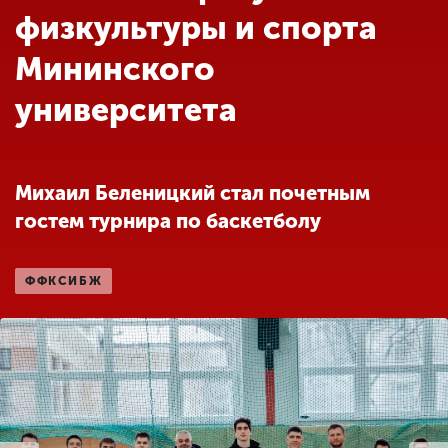
Обучение
физкультуры и спорта
Мининского
Наука
университета
Международная
деятельность
Михаил Беленицкий стал почетным
гостем турнира по баскетболу
Другие виды
деятельности
ФФКСИБЖ
Студенческая жизнь
Сведения об
образовательной
организации