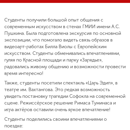
ENG
SPN
CHI
Студенты получили большой опыт общения с
современным искусством в стенах ГМИИ имени А.С.
Пушкина. Была подготовлена экскурсия по основной
экспозиции, что помогало видеть связь образов в
видеоарт-работах Билла Виолы с Европейским
Приемная
комиссия
искусством. Студенты обменивались впечатлениями,
+7 (831) 262-26-20
гуляя по Красной площади и парку «Зарядье»,
радовались живому общению и возможности провести
время интересно!
Также, студенты посетили спектакль «Царь Эдип», в
театре им. Вахтангова. Это редкая возможность
увидеть постановку трагедии Софокла на современной
сцене. Режиссёрское решение Римаса Туминаса и
игра актёров оставили очень яркое впечатление!
Студенты поделились своими впечатлениями о
поездке: