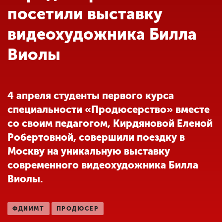
Обучение
посетили выставку
видеохудожника Билла
Наука
Виолы
Международная
деятельность
4 апреля студенты первого курса
специальности «Продюсерство» вместе
Другие виды
со своим педагогом, Кирдяновой Еленой
деятельности
Робертовной, совершили поездку в
Москву на уникальную выставку
Студенческая жизнь
современного видеохудожника Билла
Виолы.
Сведения об
образовательной
ФДИИМТ
ПРОДЮСЕР
организации