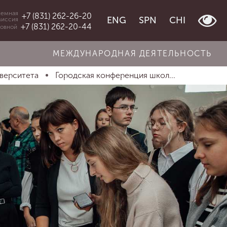
емная
+7 (831) 262-26-20
ENG
SPN
CHI
миссия
+7 (831) 262-20-44
овной
МЕЖДУНАРОДНАЯ ДЕЯТЕЛЬНОСТЬ
иверситета
Городская конференция школ...