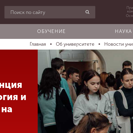
При
ко
Осн
ОБУЧЕНИЕ
НАУКА
Главная
Об университете
Новости ун
нция
гия и
 на