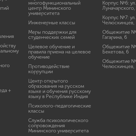
многофункциональный
Корпус №6: ул.
ятий
центр Мининского
Луначарского,
университета
Корпус №7: ул.
Инженерные классы
Челюскинцев, 
Меры поддержки для
Общежитие № 1
вления
студенческих семей
Гагарина, 6
ройству
Целевое обучение и
Общежитие № 2
иальному
правила приема на целевое
Бекетова, 6
обучение
Общежитие № 3
ного
Противодействие
Челюскинцев, 
коррупции
Центр открытого
образования на русском
еда +
языке и обучения русскому
языку в Республике Индия
Психолого-педагогические
классы
Служба психологического
сопровождения
Мининского университета