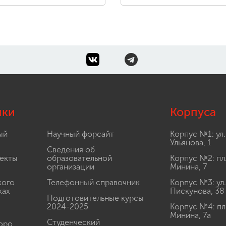
лки
Корпуса
ый
Научный форсайт
Корпус №1: ул.
Ульянова, 1
Сведения об
екты
образовательной
Корпус №2: пл
организации
Минина, 7
кого
Телефонный справочник
Корпус №3: ул.
ках
Пискунова, 38
Подготовительные курсы
2024-2025
Корпус №4: пл
Минина, 7а
Студенческий
юро