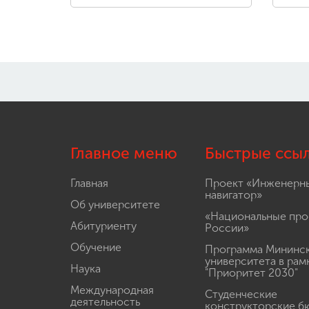
Главное меню
Быстрые ссы
Главная
Проект «Инженерн
навигатор»
Об университете
«Национальные про
Абитуриенту
России»
Обучение
Программа Мининс
университета в рам
Наука
"Приоритет 2030"
Международная
Студенческие
деятельность
конструкторские б