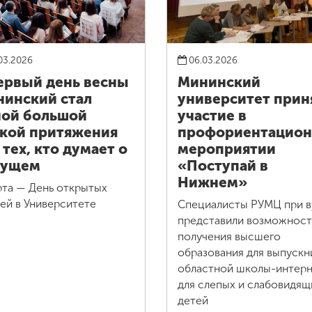
03.2026
06.03.2026
ервый день весны
Мининский
инский стал
университет прин
ой большой
участие в
кой притяжения
профориентацио
 тех, кто думает о
мероприятии
дущем
«Поступай в
Нижнем»
рта — День открытых
ей в Университете
Специалисты РУМЦ при в
представили возможнос
получения высшего
образования для выпускн
областной школы-интерн
для слепых и слабовидящ
детей