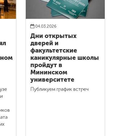
04.03.2026
Дни открытых
ял
дверей и
факультетские
нном
каникулярные школы
пройдут в
Мининском
университете
узе
Публикуем график встреч
ти
иков
ата
их