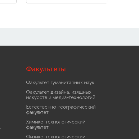
Факультеты
Факультет гуманитарных наук
Факультет дизайна, изящных
.
искусств и медиа-технологий
Естественно-географический
факультет
Химико-технологический
.
факультет
Физико-технологический