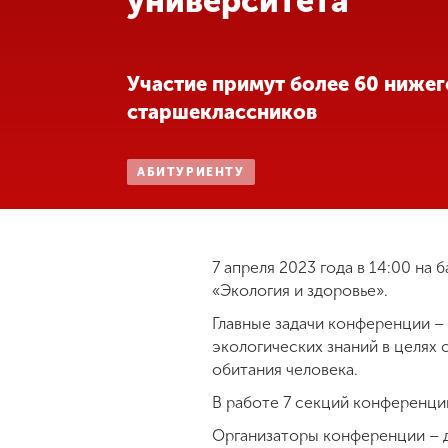
университета
Международная
деятельность
Участие примут более 60 ниже
старшеклассников
Другие виды
деятельности
АБИТУРИЕНТУ
Студенческая
жизнь
7 апреля 2023 года в 14:00 на
Сведения об
«Экология и здоровье».
образовательной
организации
Главные задачи конференции –
экологических знаний в целях
обитания человека.
Приемная
В работе 7 секций конференци
комиссия
+7 (831) 262-26-20
Организаторы конференции – 