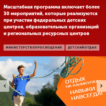
Обучение
Масштабная программа включает более
30 мероприятий, которые реализуются
Наука
при участии федеральных детских
центров, образовательных организаций
и региональных ресурсных центров
Международная
деятельность
МИНИСТЕРСТВОПРОСВЕЩЕНИЯ
ДЕТСКИЙОТДЫХ
Другие виды
деятельности
Студенческая жизнь
Сведения об
образовательной
организации