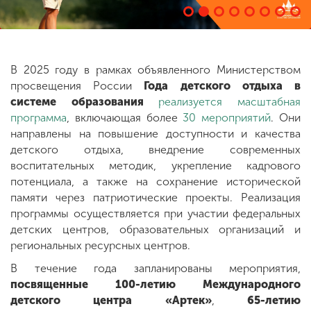
ENG
SPN
CHI
В 2025 году в рамках объявленного Министерством
просвещения России
Года детского отдыха в
системе образования
реализуется масштабная
Приемная
программа
, включающая более
30 мероприятий
. Они
комиссия
направлены на повышение доступности и качества
+7 (831) 262-26-20
детского отдыха, внедрение современных
воспитательных методик, укрепление кадрового
потенциала, а также на сохранение исторической
памяти через патриотические проекты. Реализация
программы осуществляется при участии федеральных
детских центров, образовательных организаций и
региональных ресурсных центров.
В течение года запланированы мероприятия,
посвященные 100-летию Международного
детского центра «Артек»
,
65-летию