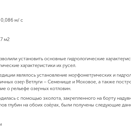
0,086 м/ с
7 м2
волили установить основные гидрологические характерист
ические характеристики их русел.
едиции являлось установление морфометрических и гидро
ичных озер Ветлуги – Семенище и Моховое, а также постро
ие о рельефе озерных котловин.
дилась с помощью эхолота, закрепленного на борту надув
ров глубин на обоих озёрах, были получены следующие дан
м