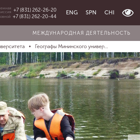
емная
+7 (831) 262-26-20
ENG
SPN
CHI
миссия
+7 (831) 262-20-44
овной
МЕЖДУНАРОДНАЯ ДЕЯТЕЛЬНОСТЬ
иверситета
Географы Мининского универ...