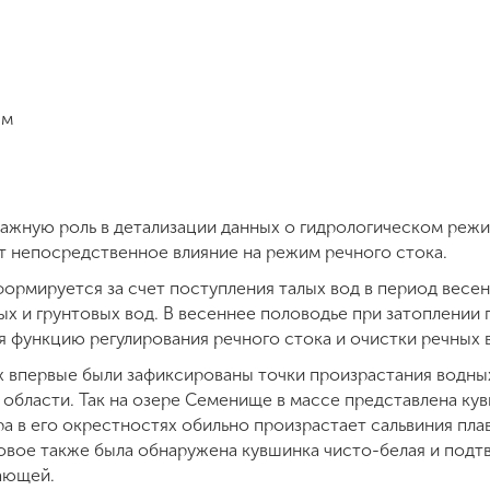
 м
ажную роль в детализации данных о гидрологическом режим
т непосредственное влияние на режим речного стока.
формируется за счет поступления талых вод в период весе
ых и грунтовых вод. В весеннее половодье при затоплении
я функцию регулирования речного стока и очистки речных 
х впервые были зафиксированы точки произрастания водных
области. Так на озере Семенище в массе представлена кувш
а в его окрестностях обильно произрастает сальвиния пл
овое также была обнаружена кувшинка чисто-белая и под
ающей.