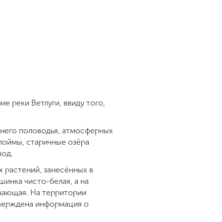
е реки Ветлуги, ввиду того,
ннего половодья, атмосферных
 поймы, старичные озёра
вод.
 растений, занесённых в
инка чисто-белая, а на
авающая. На территории
тверждена информация о