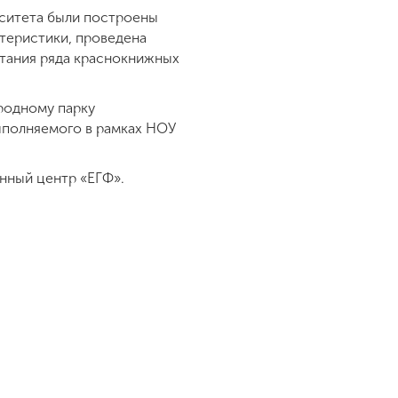
рситета были построены
ктеристики, проведена
стания ряда краснокнижных
родному парку
ыполняемого в рамках НОУ
нный центр «ЕГФ».