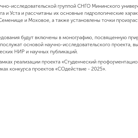
аучно-исследовательской группой СНГО Мининского униве
га и Уста и рассчитаны их основные гидрологические хара
Семенище и Моховое, а также установлены точки произра
едования будут включены в монографию, посвященную при
послужат основой научно-исследовательского проекта, в
ческих НИР и научных публикаций.
амках реализации проекта «Студенческий профориентацио
ках конкурса проектов «СОдействие - 2025».