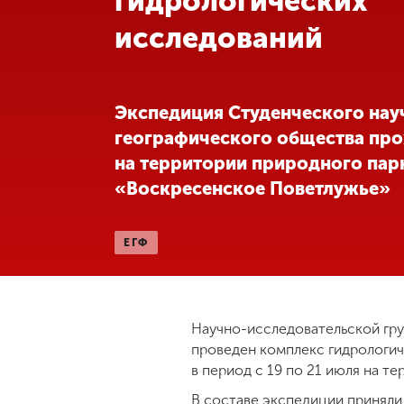
гидрологических
исследований
Международная
деятельность
Другие виды
Экспедиция Студенческого нау
деятельности
географического общества пр
на территории природного пар
Студенческая
«Воскресенское Поветлужье»
жизнь
ЕГФ
Сведения об
образовательной
организации
Научно-исследовательской гру
проведен комплекс гидрологи
Приемная
комиссия
в период с 19 по 21 июля на 
+7 (831) 262-26-20
В составе экспедиции приняли 