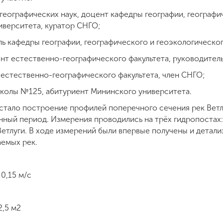
географических наук, доцент кафедры географии, географи
иверситета, куратор СНГО;
ль кафедры географии, географического и геоэкологическо
нт естественно-географического факультета, руководител
 естественно-географического факультета, член СНГО;
школы №125, абитуриент Мининского университета.
стало построение профилей поперечного сечения рек Ветлу
ный период. Измерения проводились на трёх гидропостах: 
Ветлуги. В ходе измерений были впервые получены и детал
емых рек.
0,15 м/с
2,5 м2