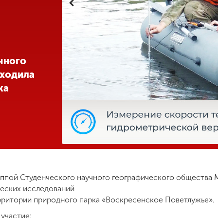
чного
оходила
ка
ппой Студенческого научного географического общества 
ческих исследований
территории природного парка «Воскресенское Поветлужье».
участие: