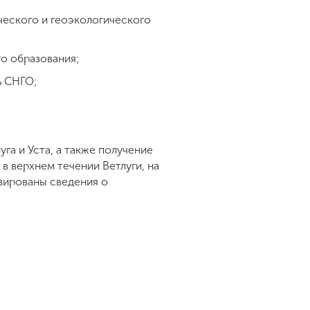
ческого и геоэкологического
го образования;
ь СНГО;
га и Уста, а также получение
в верхнем течении Ветлуги, на
изированы сведения о