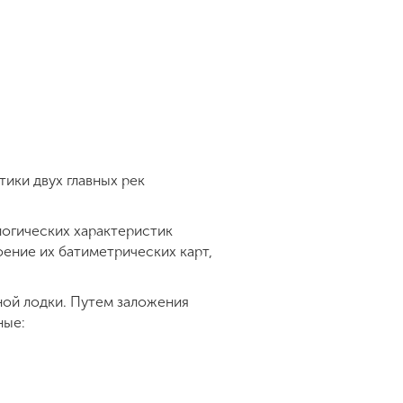
ики двух главных рек
логических характеристик
ение их батиметрических карт,
ной лодки. Путем заложения
ные: