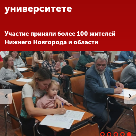
Обучение
университете
Наука
Участие приняли более 100 жителей
Нижнего Новгорода и области
Международная
деятельность
Другие виды
деятельности
Студенческая жизнь
Сведения об
образовательной
организации