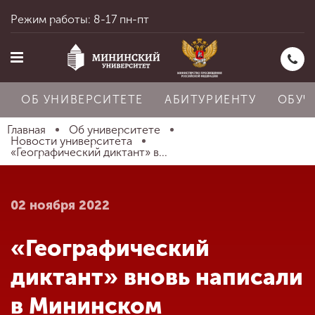
Режим работы: 8-17 пн-пт
ОБ УНИВЕРСИТЕТЕ
АБИТУРИЕНТУ
ОБУЧ
Главная
Об университете
Новости университета
«Географический диктант» в...
Главная
02 ноября 2022
Об университете
«Географический
Абитуриенту
диктант» вновь написали
в Мининском