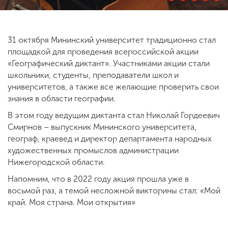
ENG
SPN
CHI
31 октября Мининский университет традиционно стал
площадкой для проведения всероссийской акции
«Географический диктант». Участниками акции стали
школьники, студенты, преподаватели школ и
Приемная
университетов, а также все желающие проверить свои
комиссия
знания в области географии.
+7 (831) 262-26-20
В этом году ведущим диктанта стал Николай Гордеевич
Смирнов – выпускник Мининского университета,
географ, краевед и директор департамента народных
художественных промыслов администрации
Нижегородской области.
Напомним, что в 2022 году акция прошла уже в
восьмой раз, а темой несложной викторины стал: «Мой
край. Моя страна. Мои открытия»