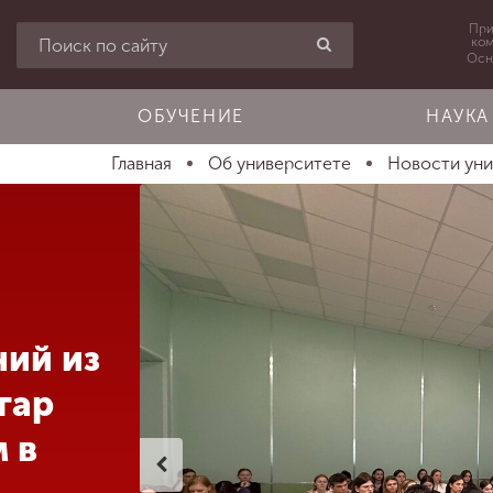
При
ко
Осн
ОБУЧЕНИЕ
НАУКА
Главная
Об университете
Новости ун
ний из
гар
 в