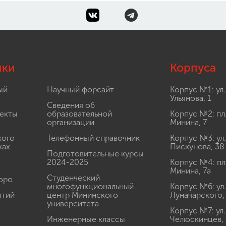
лки
Корпуса
ый
Научный форсайт
Корпус №1: ул.
Ульянова, 1
Сведения об
екты
образовательной
Корпус №2: пл
организации
Минина, 7
кого
Телефонный справочник
Корпус №3: ул.
ках
Пискунова, 38
Подготовительные курсы
2024-2025
Корпус №4: пл
Минина, 7а
Студенческий
юро
многофункциональный
Корпус №6: ул.
ятий
центр Мининского
Луначарского,
университета
Корпус №7: ул.
Инженерные классы
Челюскинцев, 