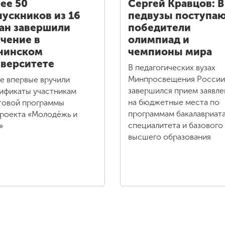
ее 50
Сергей Кравцов: В
ускников из 16
педвузы поступа
ан завершили
победители
чение в
олимпиад и
нинском
чемпионы мира
верситете
В педагогических вузах
Минпросвещения России
зе впервые вручили
завершился прием заявле
ификаты участникам
на бюджетные места по
товой программы
программам бакалавриата
роекта «Молодёжь и
специалитета и базового
»
высшего образования