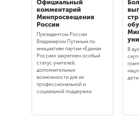
Официальный
Бол
комментарий
вып
Минпросвещения
стр
России
обу
Ми
Президентом России
уни
Владимиром Путиным по
инициативе партии «Единая
В ву
Россия» закреплен особый
серт
статус учителей,
гран
дополнительные
нацп
возможности для их
дети
профессиональной и
социальной поддержки