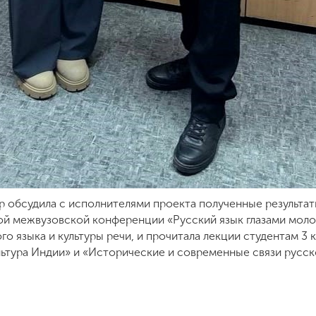
р обсудила с исполнителями проекта полученные результаты
й межвузовской конференции «Русский язык глазами моло
о языка и культуры речи, и прочитала лекции студентам 3 
льтура Индии» и «Исторические и современные связи русск