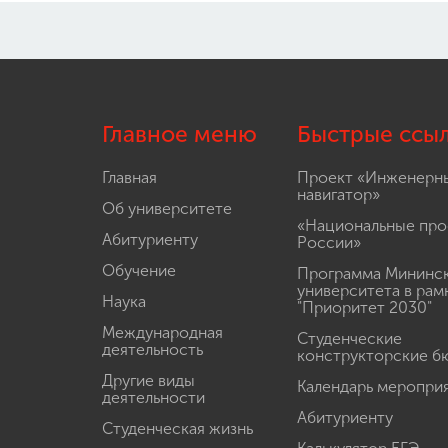
Главное меню
Быстрые ссы
Главная
Проект «Инженерн
навигатор»
Об университете
«Национальные про
Абитуриенту
России»
Обучение
Программа Мининс
университета в рам
Наука
"Приоритет 2030"
Международная
Студенческие
деятельность
конструкторские б
Другие виды
Календарь меропри
деятельности
Абитуриенту
Студенческая жизнь