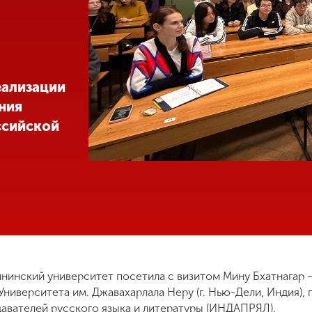
еализации
ния
ссийской
Мининский университет посетила с визитом Мину Бхатнагар 
ниверситета им. Джавахарлала Неру (г. Нью-Дели, Индия), 
вателей русского языка и литературы (ИНДАПРЯЛ).