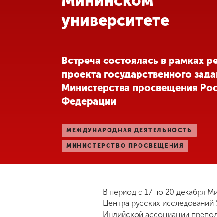
Мининском
университете
Международная
деятельность
Другие виды
Встреча состоялась в рамках р
деятельности
проекта государственного зада
Министерства просвещения Ро
Студенческая
Федерации
жизнь
МЕЖДУНАРОДНАЯ ДЕЯТЕЛЬНОСТЬ
Сведения об
МИНИСТЕРСТВО ПРОСВЕЩЕНИЯ
образовательной
организации
Приемная
В период с 17 по 20 декабря 
комиссия
Центра русских исследований У
+7 (831) 262-26-20
Индийской ассоциации препода