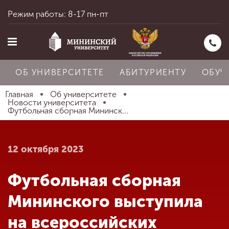
Режим работы: 8-17 пн-пт
ОБ УНИВЕРСИТЕТЕ
АБИТУРИЕНТУ
ОБУЧ
Главная
Об университете
Новости университета
Футбольная сборная Мининск...
Главная
12 октября 2023
Об университете
Футбольная сборная
Абитуриенту
Мининского выступила
на всероссийских