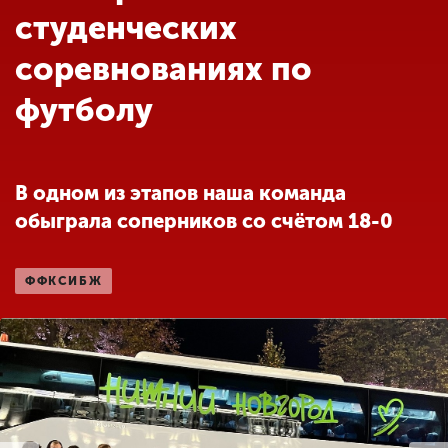
Обучение
студенческих
соревнованиях по
Наука
футболу
Международная
деятельность
В одном из этапов наша команда
обыграла соперников со счётом 18-0
Другие виды
деятельности
ФФКСИБЖ
Студенческая жизнь
Сведения об
образовательной
организации