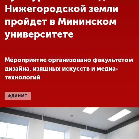
Обучение
Нижегородской земли
пройдет в Мининском
Наука
университете
Международная
деятельность
Мероприятие организовано факультетом
дизайна, изящных искусств и медиа-
Другие виды
технологий
деятельности
ФДИИМТ
Студенческая жизнь
Сведения об
образовательной
организации