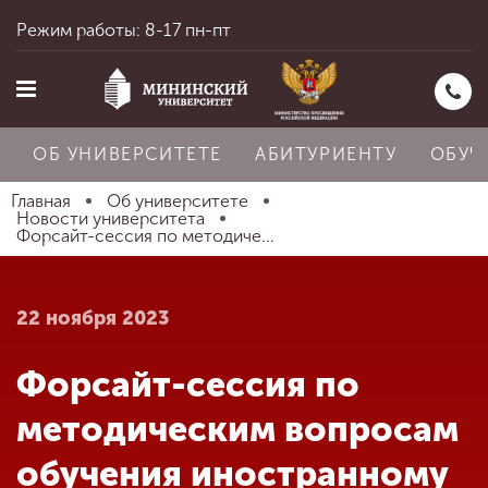
Режим работы: 8-17 пн-пт
ОБ УНИВЕРСИТЕТЕ
АБИТУРИЕНТУ
ОБУЧ
Главная
Об университете
Новости университета
Форсайт-сессия по методиче...
Главная
22 ноября 2023
Об университете
Форсайт-сессия по
Абитуриенту
методическим вопросам
обучения иностранному