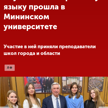
Обучение
языку прошла в
Мининском
Наука
университете
Международная
деятельность
Участие в ней приняли преподаватели
школ города и области
Другие виды
деятельности
ЛФ
Студенческая жизнь
Сведения об
образовательной
организации