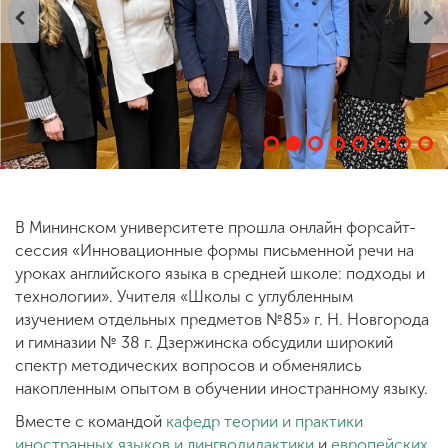
ENG
SPN
CHI
Приемная
комиссия
+7 (831) 262-26-20
В Мининском университете прошла онлайн форсайт-
сессия «Инновационные формы письменной речи на
уроках английского языка в средней школе: подходы и
технологии». Учителя «Школы с углубленным
изучением отдельных предметов №85» г. Н. Новгорода
и гимназии № 38 г. Дзержинска обсудили широкий
спектр методических вопросов и обменялись
накопленным опытом в обучении иностранному языку.
Вместе с командой
кафедр теории и практики
иностранных языков и лингводидактики
и
европейских