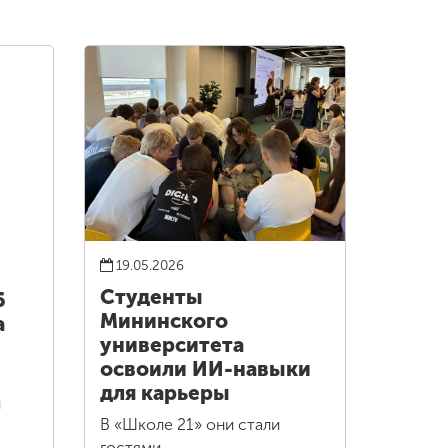
19.05.2026
Студенты
6
Мининского
а
университета
освоили ИИ-навыки
для карьеры
и
В «Школе 21» они стали
гостями