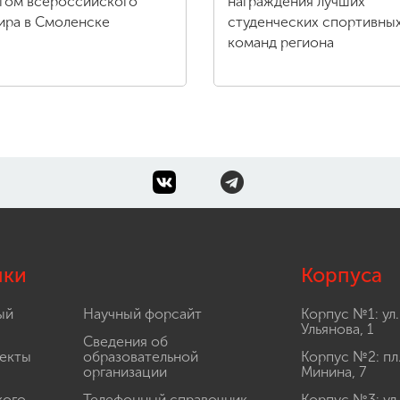
том всероссийского
награждения лучших
ира в Смоленске
студенческих спортивны
команд региона
лки
Корпуса
ый
Научный форсайт
Корпус №1: ул.
Ульянова, 1
Сведения об
екты
образовательной
Корпус №2: пл
организации
Минина, 7
кого
Телефонный справочник
Корпус №3: ул.