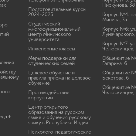
ках
Пискунова, 38
Подготовительные курсы
2024-2025
Корпус №4: пл
Минина, 7а
Студенческий
юро
многофункциональный
Корпус №6: ул.
ятий
центр Мининского
Луначарского,
университета
Корпус №7: ул.
Инженерные классы
Челюскинцев, 
Меры поддержки для
Общежитие № 1
вления
студенческих семей
Гагарина, 6
ройству
Целевое обучение и
Общежитие № 2
иальному
правила приема на целевое
Бекетова, 6
обучение
Общежитие № 3
ного
Противодействие
Челюскинцев, 
коррупции
Центр открытого
образования на русском
еда +
языке и обучения русскому
языку в Республике Индия
Психолого-педагогические