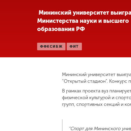
Международная
Мининский университет выигра
деятельность
Министерства науки и высшего
образования РФ
Другие виды
деятельности
ФФКСИБЖ
ФИТ
Студенческая
жизнь
Мининский университет выиграл
“Открытый стадион”. Конкурс 
Сведения об
образовательной
В рамках проекта вуз планируе
организации
физической культурой и спорто
групп, спортивных секций и ко
Приемная
комиссия
+7 (831) 262-26-20
“Спорт для Мининского унив