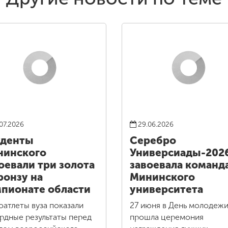
07.2026
29.06.2026
уденты
Серебро
нинского
Универсиады-202
оевали три золота
завоевала команд
ронзу на
Мининского
пионате области
университета
оатлеты вуза показали
27 июня в День молодеж
рдные результаты перед
прошла церемония