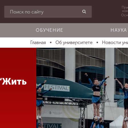
При
ко
Осн
ОБУЧЕНИЕ
НАУКА
Главная
Об университете
Новости ун
“Жить