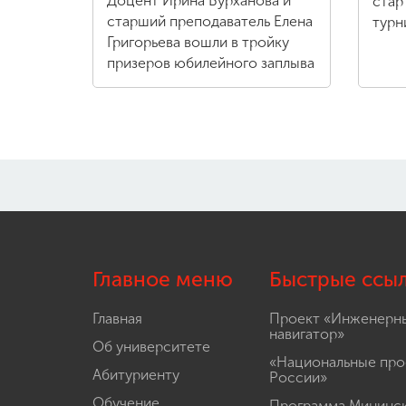
Доцент Ирина Бурханова и
стар
старший преподаватель Елена
турн
Григорьева вошли в тройку
призеров юбилейного заплыва
Главное меню
Быстрые ссы
Главная
Проект «Инженерн
навигатор»
Об университете
«Национальные про
Абитуриенту
России»
Обучение
Программа Мининс