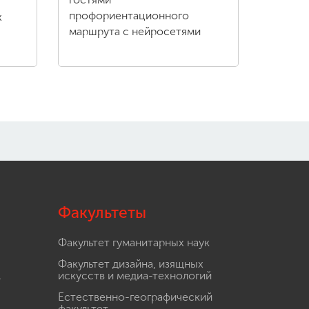
профориентационного
х
маршрута с нейросетями
Факультеты
Факультет гуманитарных наук
Факультет дизайна, изящных
.
искусств и медиа-технологий
Естественно-географический
факультет