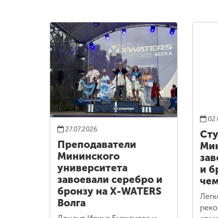
02.
27.07.2026
Ст
Преподаватели
Ми
Мининского
зав
университета
и б
завоевали серебро и
чем
бронзу на X-WATERS
Легк
Волга
реко