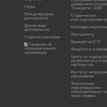
университета в рам
Наука
"Приоритет 2030"
Международная
Студенческие
деятельность
конструкторские б
Другие виды
Календарь меропри
деятельности
Абитуриенту
Студенческая жизнь
Калькулятор ЕГЭ
Сведения об
образовательной
Факультеты и напра
организации
Центр по трудоуст
выпускников и соц
партнерству
Институт непрерыв
образования
Электронная
информационно-
образовательная ср
заказ справок