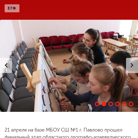
ЕГФ
ENG
SPN
CHI
Приемная
комиссия
+7 (831) 262-26-20
21 апреля на базе МБОУ СШ №1 г. Павлово прошел
финальный этап областного географо-краеведческого