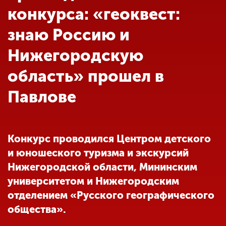
Обучение
конкурса: «геоквест:
знаю Россию и
Наука
Нижегородскую
область» прошел в
Международная
деятельность
Павлове
Другие виды
деятельности
Конкурс проводился Центром детского
и юношеского туризма и экскурсий
Студенческая жизнь
Нижегородской области, Мининским
университетом и Нижегородским
отделением «Русского географического
Сведения об
образовательной
общества».
организации